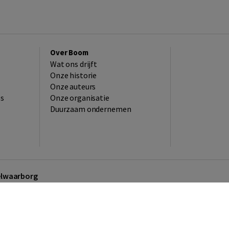
Over Boom
Wat ons drijft
Onze historie
Onze auteurs
es
Onze organisatie
Duurzaam ondernemen
kelwaarborg