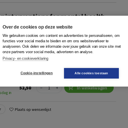
 interventions for mental health –
adolescents
Over de cookies op deze website
mck
,
Jan de Lange
,
Thomas Scheewe
,
Jooske van
We gebruiken cookies om content en advertenties te personaliseren, om
van Damme
|
Boom
functies voor social media te bieden en om ons websiteverkeer te
analyseren. Ook delen we informatie over jouw gebruik van onze site met
terventies voor kinderen en adolescenten In dit tweede
onze partners voor social media, adverteren en analyse.
r interventions for mental health, als aanvulling op het
Privacy- en cookieverklaring
wassenen, beschrijven voor...
Meer
Cookie-instellingen
Alle cookies toestaan
9024409129
Quantity
52,50
−
+
In winkelwagen
sdag in
r
Plaats op wensenlijst