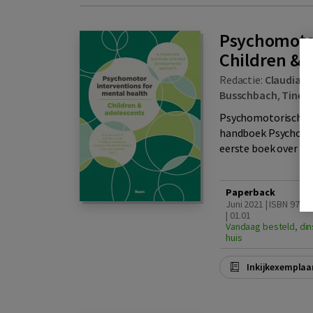
Psychomotor
Children & 
Redactie:
Claudia E
Busschbach
,
Tine 
Psychomotorische in
handboek Psychomoto
eerste boek over vol
Paperback
Juni 2021 | ISBN 978
| 01.01
Vandaag besteld, din
huis
Inkijkexemplaa