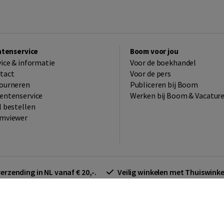
ntenservice
Boom voor jou
vice & informatie
Voor de boekhandel
tact
Voor de pers
ourneren
Publiceren bij Boom
entenservice
Werken bij Boom & Vacatur
l bestellen
mviewer
verzending in NL vanaf € 20,-.
Veilig winkelen met Thuiswin
arden zakelijk
Cookieverklaring
Disclaimer
Privacy policy