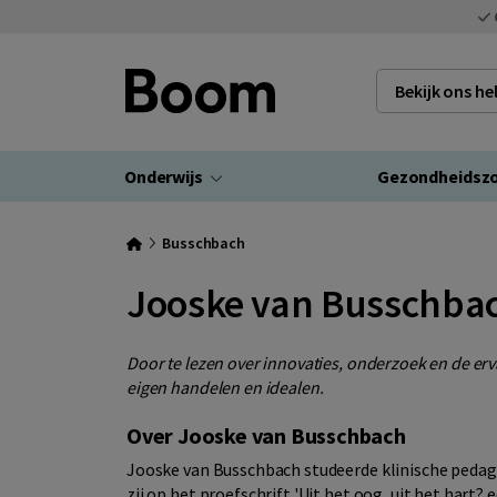
Bekijk ons h
Onderwijs
Gezondheidsz
Busschbach
Jooske van Busschba
Door te lezen over innovaties, onderzoek en de erva
eigen handelen en idealen.
Over Jooske van Busschbach
Jooske van Busschbach studeerde klinische pedago
zij op het proefschrift 'Uit het oog, uit het hart? 