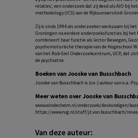
relaties', een onderzoek dat zij deed als AIO bij h
methodology (ICS) van de Rijksuniversiteit Groni
Zij is sinds 1994 als onderzoeker werkzaam bij he
Groningen na eerdere onderzoeksfuncties bij het 
combineert haar functie als lector Bewegen, Gezo
psychomotorische therapie van de Hogeschool Win
van het Rob Giel Onderzoekcentrum, UCP, dat zich 
de psychiatrie.
Boeken van Jooske van Busschbach
Jooske van Busschbach is (co-) auteur van o.a.: 
Meer weten over Jooske van Busschb
www.windesheim.nl/onderzoek/deskundigen/bus
https://www.rug.nl/staff/j.t.van.busschbach/rese
Van deze auteur: