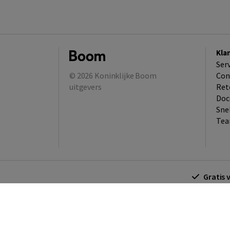
Kla
Ser
© 2026
Koninklijke Boom
Con
uitgevers
Ret
Doc
Sne
Tea
Gratis 
Algemene voorwaarden
Algemene voorwa