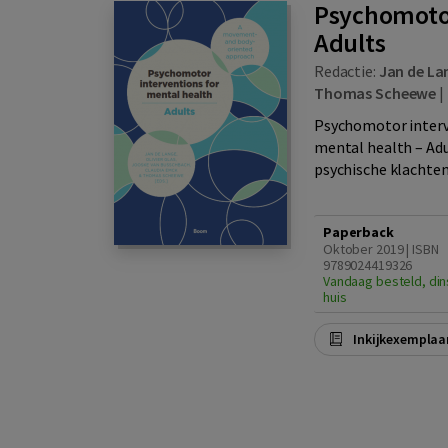
Psychomotor
Adults
Redactie:
Jan de La
Thomas Scheewe
|
Psychomotor interv
mental health – Adu
psychische klachten 
Paperback
Oktober 2019 | ISBN
9789024419326
Vandaag besteld, din
huis
Inkijkexemplaa