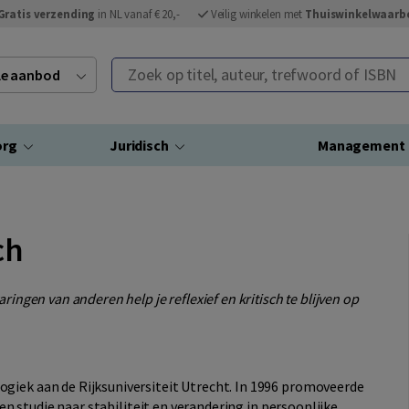
Gratis verzending
in NL vanaf € 20,-
Veilig winkelen met
Thuiswinkelwaarb
Zoek op titel, auteur, trefwoord of ISBN
ele aanbod
org
Juridisch
Management
ch
ringen van anderen help je reflexief en kritisch te blijven op
giek aan de Rijksuniversiteit Utrecht. In 1996 promoveerde
een studie naar stabiliteit en verandering in persoonlijke