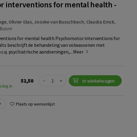
 interventions for mental health -
nge
,
Olivier Glas
,
Jooske van Busschbach
,
Claudia Emck
,
Boom
entions for mental health Psychomotor interventions for
lts beschrijft de behandeling van volwassenen met
c.q. psychiatrische aandoeningen,...
Meer
Quantity
52,50
−
+
In winkelwagen
sdag in
r
Plaats op wensenlijst