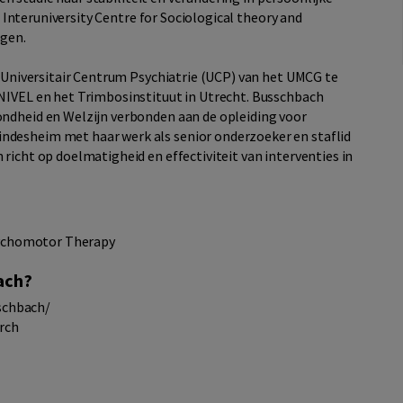
et Interuniversity Centre for Sociological theory and
ngen.
t Universitair Centrum Psychiatrie (UCP) van het UMCG te
NIVEL en het Trimbosinstituut in Utrecht. Busschbach
ndheid en Welzijn verbonden aan de opleiding voor
desheim met haar werk als senior onderzoeker en staflid
richt op doelmatigheid en effectiviteit van interventies in
Psychomotor Therapy
ach?
schbach/
arch