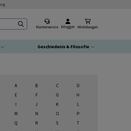
org
Inloggen
Klantenservice
Winkelwagen
Geschiedenis & Filosofie
A
B
C
D
E
F
G
H
I
J
K
L
M
N
O
P
Q
R
S
T