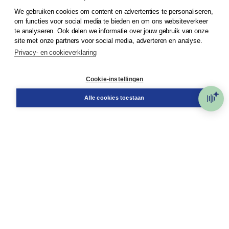
We gebruiken cookies om content en advertenties te personaliseren,
© 2026
Koninklijke Boom uitgevers
om functies voor social media te bieden en om ons websiteverkeer
te analyseren. Ook delen we informatie over jouw gebruik van onze
Klantenservice
site met onze partners voor social media, adverteren en analyse.
Service & informatie
Privacy- en cookieverklaring
Contact
Retourneren
Docentenservice
Cookie-instellingen
Snel bestellen
Teamviewer
Alle cookies toestaan
Boom voor jou
Voor de boekhandel
Voor de pers
Publiceren bij Boom
Werken bij Boom & Vacatures
Over Boom
Wat ons drijft
Onze historie
Onze auteurs
Onze organisatie