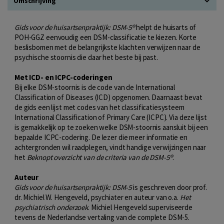
Omschrijving
Gids voor de huisartsenpraktijk: DSM-5®
helpt de huisarts of
POH-GGZ eenvoudig een DSM-classificatie te kiezen. Korte
beslisbomen met de belangrijkste klachten verwijzen naar de
psychische stoornis die daar het beste bij past.
Met ICD- en ICPC-coderingen
Bij elke DSM-stoornis is de code van de International
Classification of Diseases (ICD) opgenomen. Daarnaast bevat
de gids een lijst met codes van het classificatiesysteem
International Classification of Primary Care (ICPC). Via deze lijst
is gemakkelijk op te zoeken welke DSM-stoornis aansluit bij een
bepaalde ICPC-codering. De lezer die meer informatie en
achtergronden wil raadplegen, vindt handige verwijzingen naar
het
Beknopt overzicht van de criteria van de DSM-5®
.
Auteur
Gids voor de huisartsenpraktijk: DSM-5
is geschreven door prof.
dr. Michiel W. Hengeveld, psychiater en auteur van o.a.
Het
psychiatrisch onderzoek
. Michiel Hengeveld superviseerde
tevens de Nederlandse vertaling van de complete DSM-5.