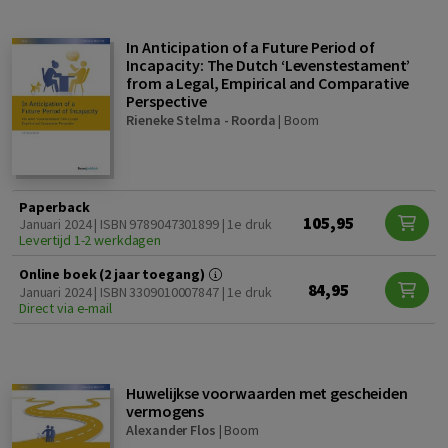
In Anticipation of a Future Period of
Incapacity: The Dutch ‘Levenstestament’
from a Legal, Empirical and Comparative
Perspective
Rieneke Stelma - Roorda
|
Boom
Paperback
105,95
Januari 2024 | ISBN 9789047301899 | 1e druk
Levertijd 1-2 werkdagen
Online boek (2 jaar toegang)
84,95
Januari 2024 | ISBN 3309010007847 | 1e druk
Direct via e-mail
Huwelijkse voorwaarden met gescheiden
vermogens
Alexander Flos
|
Boom