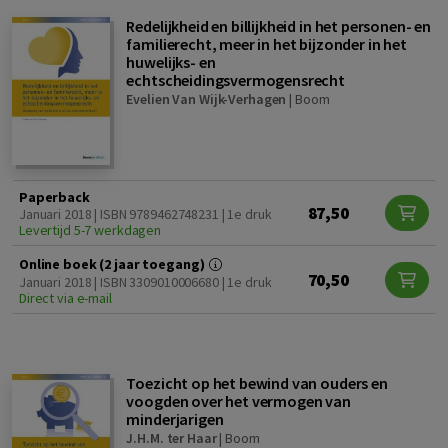
Redelijkheid en billijkheid in het personen- en
familierecht, meer in het bijzonder in het
huwelijks- en
echtscheidingsvermogensrecht
Evelien Van Wijk-Verhagen
|
Boom
Paperback
87,50
Januari 2018 | ISBN 9789462748231 | 1e druk
Levertijd 5-7 werkdagen
Online boek (2 jaar toegang)
70,50
Januari 2018 | ISBN 3309010006680 | 1e druk
Direct via e-mail
Toezicht op het bewind van ouders en
voogden over het vermogen van
minderjarigen
J.H.M. ter Haar
|
Boom