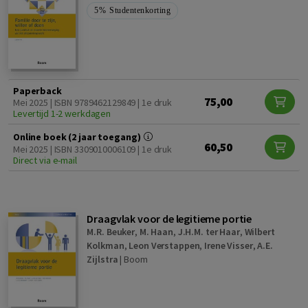
5%
Studentenkorting
Paperback
75,00
Mei 2025 | ISBN 9789462129849 | 1e druk
Levertijd 1-2 werkdagen
Online boek (2 jaar toegang)
60,50
Mei 2025 | ISBN 3309010006109 | 1e druk
Direct via e-mail
Draagvlak voor de legitieme portie
M.R. Beuker
,
M. Haan
,
J.H.M. ter Haar
,
Wilbert
Kolkman
,
Leon Verstappen
,
Irene Visser
,
A.E.
Zijlstra
|
Boom