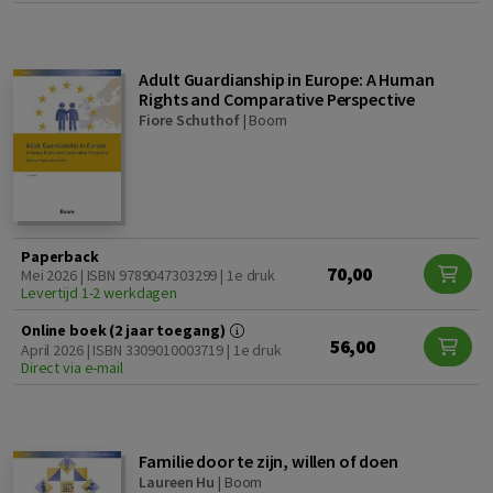
Adult Guardianship in Europe: A Human
Rights and Comparative Perspective
Fiore Schuthof
|
Boom
Paperback
70,00
Mei 2026 | ISBN 9789047303299 | 1e druk
Levertijd 1-2 werkdagen
Online boek (2 jaar toegang)
56,00
April 2026 | ISBN 3309010003719 | 1e druk
Direct via e-mail
Familie door te zijn, willen of doen
Laureen Hu
|
Boom