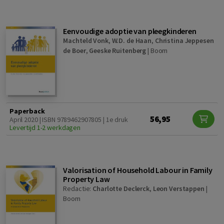
Eenvoudige adoptie van pleegkinderen
Machteld Vonk
,
W.D. de Haan
,
Christina Jeppesen
de Boer
,
Geeske Ruitenberg
|
Boom
Paperback
56,95
April 2020 | ISBN 9789462907805 | 1e druk
Levertijd 1-2 werkdagen
Valorisation of Household Labour in Family
Property Law
Redactie:
Charlotte Declerck
,
Leon Verstappen
|
Boom