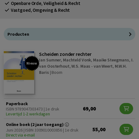
Openbare Orde, Veiligheid & Recht
Vastgoed, Omgeving & Recht
Producten
Scheiden zonder rechter
Ian Sumner
,
Machteld Vonk
,
Maaike Steegmans
,
I.
Nieuw
van Oosterhout
,
W.S. Maas - van Weert
,
M.W.H.
Baris
|
Boom
Paperback
69,00
ISBN 9789047303473 | 1e druk
Levertijd 1-2 werkdagen
Online boek (2 jaar toegang)
55,00
Juni 2026 | ISBN 3309010003856 | 1e druk
Direct via e-mail