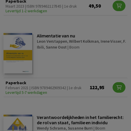
Paperback
49,50
Maart 2023 | ISBN 9789462127845 | 1e druk
Levertijd 1-2 werkdagen
Alimentatie van nu
Leon Verstappen
,
Wilbert Kolkman
,
Irene Visser
,
F.
Ibili
,
Sanne Oost
|
Boom
Paperback
122,95
Februari 2021 | ISBN 9789462909342 | 1e druk
Levertijd 5-7 werkdagen
Verantwoordelijkheden in het familierecht:
de rol van staat, familie en individu
Wendy Schrama
,
Susanne Burri
|
Boom