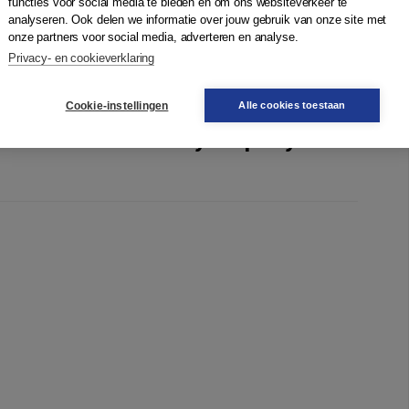
functies voor social media te bieden en om ons websiteverkeer te
legal systems. The book concludes with a comparative
analyseren. Ook delen we informatie over jouw gebruik van onze site met
harlotte Declerck.
onze partners voor social media, adverteren en analyse.
Privacy- en cookieverklaring
Cookie-instellingen
Alle cookies toestaan
ehold Labour in Family Property Law'