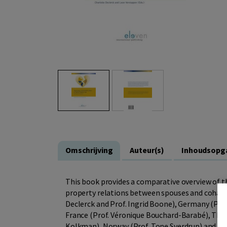
Omschrijving
Auteur(s)
Inhoudsopg
This book provides a comparative overview of t
property relations between spouses and cohabi
Declerck and Prof. Ingrid Boone), Germany (Prof
France (Prof. Véronique Bouchard-Barabé), The 
Kolkman), Norway (Prof. Tone Sverdrup) and Spa