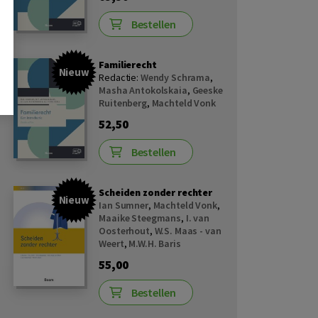
Bestellen
Familierecht
Nieuw
Redactie:
Wendy Schrama
,
Masha Antokolskaia
,
Geeske
Ruitenberg
,
Machteld Vonk
52,50
Bestellen
Scheiden zonder rechter
Nieuw
Ian Sumner
,
Machteld Vonk
,
Maaike Steegmans
,
I. van
Oosterhout
,
W.S. Maas - van
Weert
,
M.W.H. Baris
55,00
Bestellen