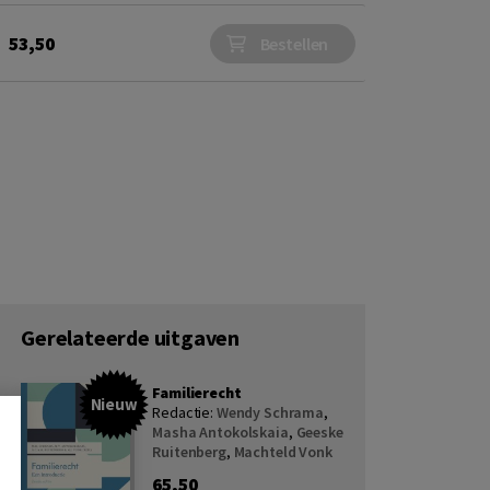
53,50
Bestellen
Gerelateerde uitgaven
Familierecht
Nieuw
Redactie:
Wendy Schrama
,
Masha Antokolskaia
,
Geeske
Ruitenberg
,
Machteld Vonk
65,50