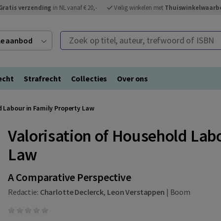
Gratis verzending
in NL vanaf € 20,-
Veilig winkelen met
Thuiswinkelwaarb
Zoek op titel, auteur, trefwoord of ISBN
ele aanbod
echt
Strafrecht
Collecties
Over ons
d Labour in Family Property Law
Valorisation of Household Lab
Law
A Comparative Perspective
Redactie:
Charlotte Declerck
,
Leon Verstappen
|
Boom