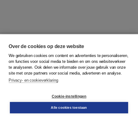
Over de cookies op deze website
We gebruiken cookies om content en advertenties te personaliseren,
© 2026
Koninklijke Boom uitgevers
om functies voor social media te bieden en om ons websiteverkeer
te analyseren. Ook delen we informatie over jouw gebruik van onze
Klantenservice
site met onze partners voor social media, adverteren en analyse.
Service & informatie
Privacy- en cookieverklaring
Contact
Retourneren
Docentenservice
Cookie-instellingen
Snel bestellen
Teamviewer
Alle cookies toestaan
Boom voor jou
Voor de boekhandel
Voor de pers