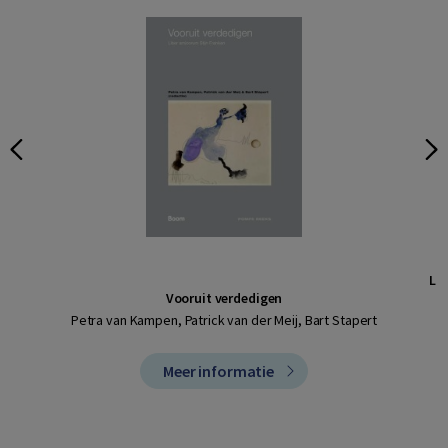
Leg
Vooruit verdedigen
Petra van Kampen, Patrick van der Meij, Bart Stapert
P
Meer informatie