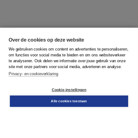
Over de cookies op deze website
We gebruiken cookies om content en advertenties te personaliseren,
© 2026
Koninklijke Boom uitgevers
om functies voor social media te bieden en om ons websiteverkeer
te analyseren. Ook delen we informatie over jouw gebruik van onze
Klantenservice
site met onze partners voor social media, adverteren en analyse.
Service & informatie
Privacy- en cookieverklaring
Contact
Retourneren
Docentenservice
Cookie-instellingen
Snel bestellen
Teamviewer
Alle cookies toestaan
Boom voor jou
Voor de boekhandel
Voor de pers
Publiceren bij Boom
Werken bij Boom & Vacatures