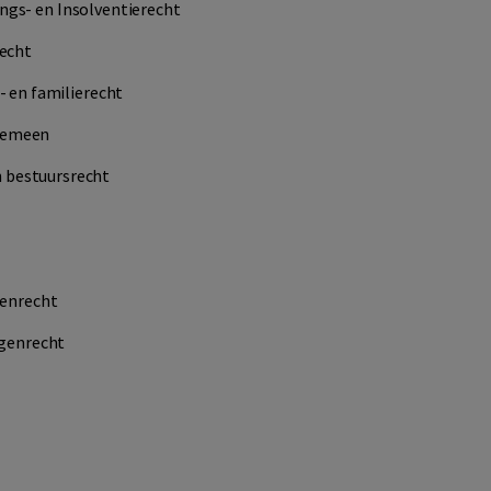
ngs-
en
Insolventierecht
echt
 en familierecht
gemeen
n
bestuursrecht
senrecht
genrecht