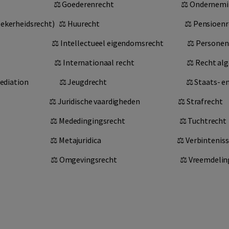
⚖︎
Goederenrecht
⚖︎
Ondernemi
Zekerheidsrecht
) ⚖︎
Huurecht
⚖︎
Pensioenr
⚖︎
Intellectueel eigendomsrecht
⚖︎
Personen-
⚖︎
Internationaal recht
⚖︎
Recht al
ediation
⚖︎
Jeugdrecht
⚖︎
Staats-
e
︎
Juridische vaardigheden
⚖︎
Strafrecht
⚖︎
Mededingingsrecht
⚖︎
Tuchtrecht
⚖︎
Metajuridica
⚖︎
Verbintenis
⚖︎
Omgevingsrecht
⚖︎
Vreemdelin