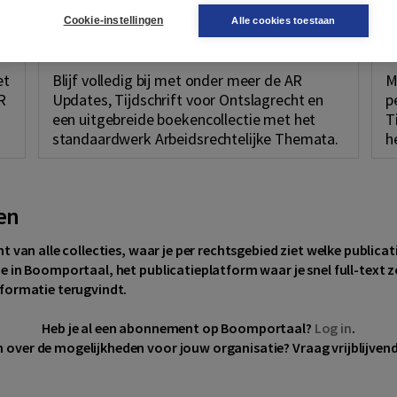
Cookie-instellingen
Alle cookies toestaan
Arbeidsrecht
A
et
Blijf volledig bij met onder meer de AR
M
R
Updates, Tijdschrift voor Ontslagrecht en
p
een uitgebreide boekencollectie met het
T
standaardwerk Arbeidsrechtelijke Themata.
h
en
ht van alle collecties, waar je per rechtsgebied ziet welke public
e in Boomportaal, het publicatieplatform waar je snel full-text zo
nformatie terugvindt.
Heb je al een abonnement op Boomportaal?
Log in
.
n over de mogelijkheden voor jouw organisatie? Vraag vrijblijven