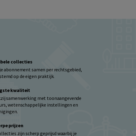
h
ibele collecties
 je abonnement samen per rechtsgebied,
stemd op de eigen praktijk.
ste kwaliteit
zij samenwerking met toonaangevende
urs, wetenschappelijke instellingen en
nigingen.
rpe prijzen
llecties zijn scherp geprijsd waarbij je