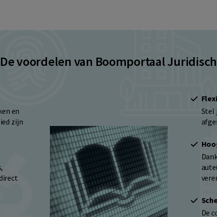
De voordelen van Boomportaal Juridisc
Flex
nken en
Stel
ed zijn
afge
Hoog
Dank
,
aute
direct
vere
Sche
De co