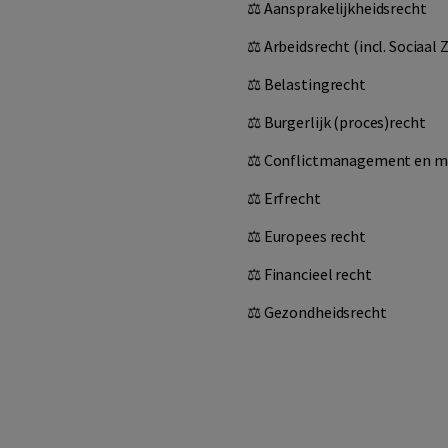
⚖︎
Aansprakelijkheidsrecht
⚖︎
Arbeidsrecht
(incl.
Sociaal 
⚖︎
Belastingrecht
⚖︎
Burgerlijk (proces)recht
⚖︎
Conflictmanagement en m
⚖︎
Erfrecht
⚖
⚖︎
Europees recht
⚖︎
Financieel recht
⚖︎
Gezondheidsrecht