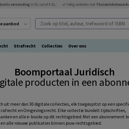
Gratis verzending
in NL vanaf € 20,-
Veilig winkelen met
Thuiswinkelwaarb
Zoek op titel, auteur, trefwoord of ISBN
ele aanbod
echt
Strafrecht
Collecties
Over ons
Boomportaal Juridisch
digitale producten in een abon
ch uit meer dan 30 digitale collecties, elk toegespitst op een specif
trafrecht en Omgevingsrecht. Elke collectie bundelt tijdschriften,
banken en alle e-books op dit rechtsgebied. Met een abonnement be
en alle nieuwe publicaties binnen jouw rechtsgebied.