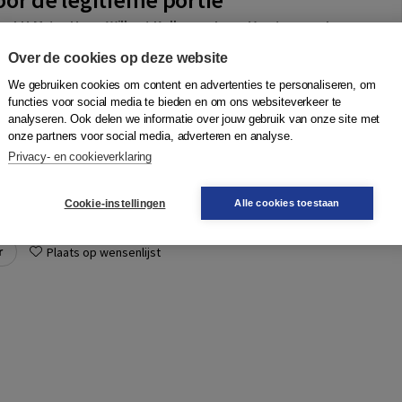
n
,
J.H.M. ter Haar
,
Wilbert Kolkman
,
Leon Verstappen
,
Irene
Boom
Over de cookies op deze website
: draagvlak en gevolgen van afschaffingDit onderzoek,
We gebruiken cookies om content en advertenties te personaliseren, om
acht van het Wetenschappelijk Onderzoek- en Datacentrum
functies voor social media te bieden en om ons websiteverkeer te
e vraag naar het maatschappelij...
Meer
analyseren. Ook delen we informatie over jouw gebruik van onze site met
onze partners voor social media, adverteren en analyse.
Privacy- en cookieverklaring
Quantity
N
70,95
−
+
In winkelwagen
ruk
Cookie-instellingen
Alle cookies toestaan
gen
r
Plaats op wensenlijst