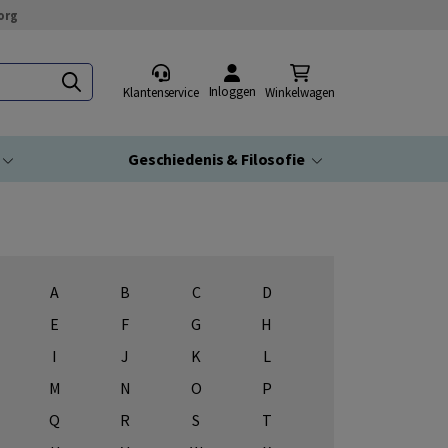
org
Inloggen
Klantenservice
Winkelwagen
Geschiedenis & Filosofie
A
B
C
D
E
F
G
H
I
J
K
L
M
N
O
P
Q
R
S
T