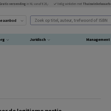
Gratis verzending
in NL vanaf € 20,-
Veilig winkelen met
Thuiswinkelwaarb
Zoek op titel, auteur, trefwoord of ISBN
ele aanbod
org
Juridisch
Management
oor de legitieme portie