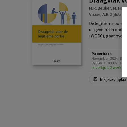
M.R. Beuker
,
M. Haa
Visser
,
A.E. Zijlstra
|
De legitieme portie
uitgevoerd in opdr
(WODC), gaat over d
Paperback
November 2024 | ISB
9789462120006 | 1e d
Levertijd 1-2 werkda
Inkijkexemplaa