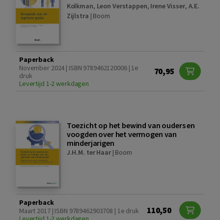
Kolkman
,
Leon Verstappen
,
Irene Visser
,
A.E.
Zijlstra
|
Boom
Paperback
November 2024 | ISBN 9789462120006 | 1e
70,95
druk
Levertijd 1-2 werkdagen
Toezicht op het bewind van ouders en
voogden over het vermogen van
minderjarigen
J.H.M. ter Haar
|
Boom
Paperback
110,50
Maart 2017 | ISBN 9789462903708 | 1e druk
Levertijd 1-2 werkdagen