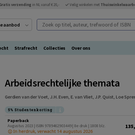
Gratis verzending
in NL vanaf € 20,-
Veilig winkelen met
Thuiswinkelwaarb
Zoek op titel, auteur, trefwoord of ISBN
ele aanbod
echt
Strafrecht
Collecties
Over ons
Arbeidsrechtelijke themata
Gerdien van der Voet
,
J.H. Even
,
E. van Vliet
,
J.P. Quist
,
Loe Spre
5% Studentenkorting
Paperback
135
Augustus 2023 | ISBN 9789462903449 | 8e druk
| 1808 blz.
In herdruk, verwacht 14 augustus 2026