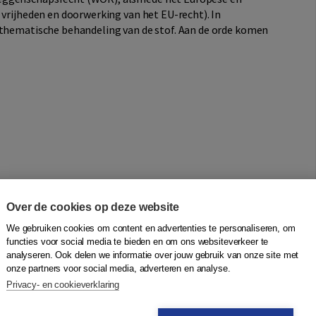
 vrijheden en doorwerking van het EU-recht). In
 thematische behandeling van de stof. Aan de orde komen
Over de cookies op deze website
We gebruiken cookies om content en advertenties te personaliseren, om
functies voor social media te bieden en om ons websiteverkeer te
analyseren. Ook delen we informatie over jouw gebruik van onze site met
onze partners voor social media, adverteren en analyse.
Privacy- en cookieverklaring
bestaat uit twee delen. Deel I omvat de hoofdstukken 1