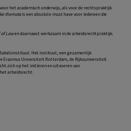
voor het academisch onderwijs, als voor de rechtspraktijk.
jke themata
is een absolute must have voor iedereen die
 of Law
en daarnaast werkzaam in de arbeidsrechtpraktijk.
kelsinstituut. Het instituut, een gezamenlijk
e Erasmus Universiteit Rotterdam, de Rijksuniversiteit
ht zich op het initiëren en uitvoeren van
het arbeidsrecht.