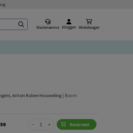
org
Inloggen
Klantenservice
Winkelwagen
ngers
,
Anton Ruben Houweling
|
Boom
Quantity
,50
−
+
Reserveer