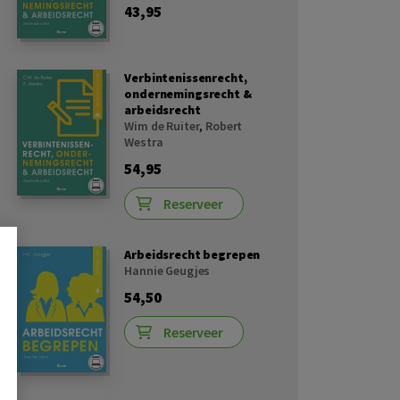
43,95
Verbintenissenrecht,
ondernemingsrecht &
arbeidsrecht
Wim de Ruiter
,
Robert
Westra
54,95
Reserveer
Arbeidsrecht begrepen
Hannie Geugjes
54,50
Reserveer