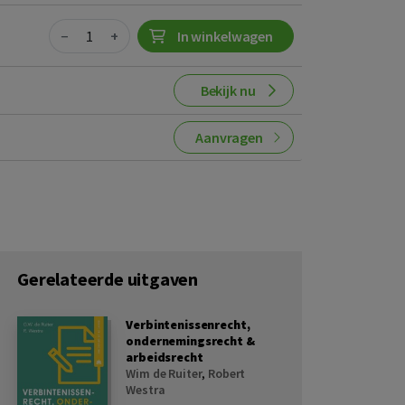
Quantity
−
+
In winkelwagen
Bekijk nu
Aanvragen
Gerelateerde uitgaven
Verbintenissenrecht,
ondernemingsrecht &
arbeidsrecht
Wim de Ruiter
,
Robert
Westra