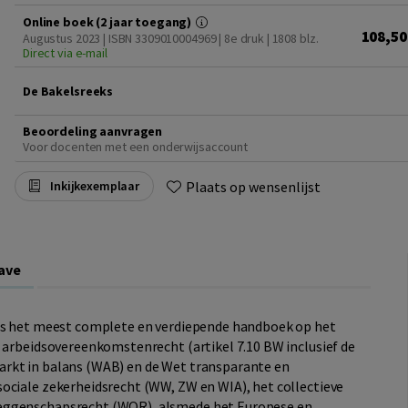
Online boek (2 jaar toegang)
108,50
Augustus 2023 | ISBN 3309010004969 | 8e druk
| 1808 blz.
Direct via e-mail
De Bakelsreeks
Beoordeling aanvragen
Voor docenten met een onderwijsaccount
Plaats op wensenlijst
Inkijkexemplaar
ave
is het meest complete en verdiepende handboek op het
t arbeidsovereenkomstenrecht (artikel 7.10 BW inclusief de
rkt in balans (WAB) en de Wet transparante en
ociale zekerheidsrecht (WW, ZW en WIA), het collectieve
zeggenschapsrecht (WOR), alsmede het Europese en