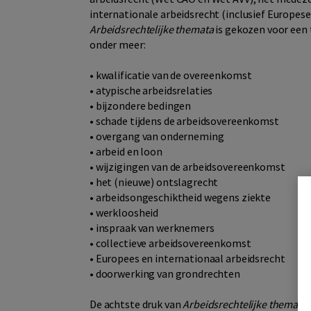
internationale arbeidsrecht (inclusief Europese
Arbeidsrechtelijke themata
is gekozen voor een
onder meer:
• kwalificatie van de overeenkomst
• atypische arbeidsrelaties
• bijzondere bedingen
• schade tijdens de arbeidsovereenkomst
• overgang van onderneming
• arbeid en loon
• wijzigingen van de arbeidsovereenkomst
• het (nieuwe) ontslagrecht
• arbeidsongeschiktheid wegens ziekte
• werkloosheid
• inspraak van werknemers
• collectieve arbeidsovereenkomst
• Europees en internationaal arbeidsrecht
• doorwerking van grondrechten
De achtste druk van
Arbeidsrechtelijke themata