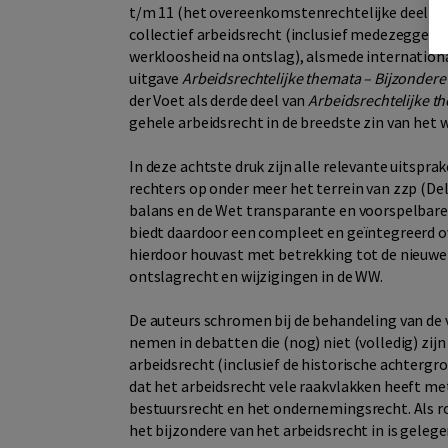
t/m 11 (het overeenkomstenrechtelijke deel min
collectief arbeidsrecht (inclusief medezeggen
werkloosheid na ontslag), alsmede internationa
uitgave
Arbeidsrechtelijke themata – Bijzonder
der Voet als derde deel van
Arbeidsrechtelijke t
gehele arbeidsrecht in de breedste zin van het 
In deze achtste druk zijn alle relevante uitspra
rechters op onder meer het terrein van zzp (Del
balans en de Wet transparante en voorspelbar
biedt daardoor een compleet en geïntegreerd ov
hierdoor houvast met betrekking tot de nieuwe 
ontslagrecht en wijzigingen in de WW.
De auteurs schromen bij de behandeling van de 
nemen in debatten die (nog) niet (volledig) zijn
arbeidsrecht (inclusief de historische achtergr
dat het arbeidsrecht vele raakvlakken heeft m
bestuursrecht en het ondernemingsrecht. Als ro
het bijzondere van het arbeidsrecht in is gelege