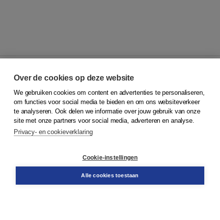
Over de cookies op deze website
We gebruiken cookies om content en advertenties te personaliseren,
© 2026
Koninklijke Boom uitgevers
om functies voor social media te bieden en om ons websiteverkeer
te analyseren. Ook delen we informatie over jouw gebruik van onze
Klantenservice
site met onze partners voor social media, adverteren en analyse.
Service & informatie
Privacy- en cookieverklaring
Contact
Retourneren
Docentenservice
Cookie-instellingen
Snel bestellen
Teamviewer
Alle cookies toestaan
Boom voor jou
Voor de boekhandel
Voor de pers