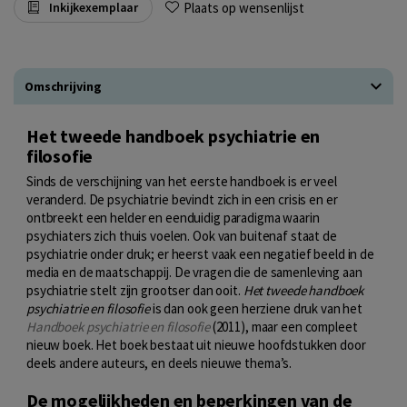
Plaats op wensenlijst
Inkijkexemplaar
Omschrijving
Het tweede handboek psychiatrie en
filosofie
Sinds de verschijning van het eerste handboek is er veel
veranderd. De psychiatrie bevindt zich in een crisis en er
ontbreekt een helder en eenduidig paradigma waarin
psychiaters zich thuis voelen. Ook van buitenaf staat de
psychiatrie onder druk; er heerst vaak een negatief beeld in de
media en de maatschappij. De vragen die de samenleving aan
psychiatrie stelt zijn grootser dan ooit.
Het tweede handboek
psychiatrie en filosofie
is dan ook geen herziene druk van het
Handboek psychiatrie en filosofie
(2011), maar een compleet
nieuw boek. Het boek bestaat uit nieuwe hoofdstukken door
deels andere auteurs, en deels nieuwe thema’s.
De mogelijkheden en beperkingen van de