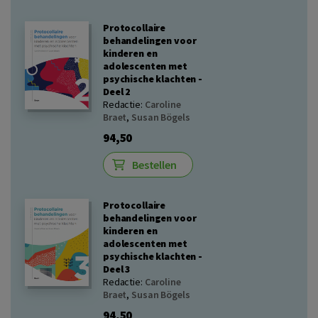
Protocollaire
behandelingen voor
kinderen en
adolescenten met
psychische klachten -
Deel 2
Redactie:
Caroline
Braet
,
Susan Bögels
94,50
Bestellen
Protocollaire
behandelingen voor
kinderen en
adolescenten met
psychische klachten -
Deel 3
Redactie:
Caroline
Braet
,
Susan Bögels
94,50