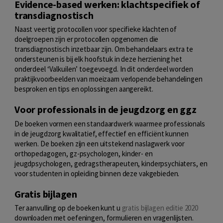
Evidence-based werken: klachtspecifiek of
transdiagnostisch
Naast veertig protocollen voor specifieke klachten of
doelgroepen zijn er protocollen opgenomen die
transdiagnostisch inzetbaar zijn. Om behandelaars extra te
ondersteunen is bij elk hoofstuk in deze herziening het
onderdeel ‘Valkuilen’ toegevoegd. In dit onderdeel worden
praktijkvoorbeelden van moeizaam verlopende behandelingen
besproken en tips en oplossingen aangereikt.
Voor professionals in de jeugdzorg en ggz
De boeken vormen een standaardwerk waarmee professionals
in de jeugdzorg kwalitatief, effectief en efficiënt kunnen
werken. De boeken zijn een uitstekend naslagwerk voor
orthopedagogen, gz-psychologen, kinder- en
jeugdpsychologen, gedragstherapeuten, kinderpsychiaters, en
voor studenten in opleiding binnen deze vakgebieden.
Gratis bijlagen
Ter aanvulling op de boeken kunt u
gratis bijlagen editie 2020
downloaden met oefeningen, formulieren en vragenlijsten.