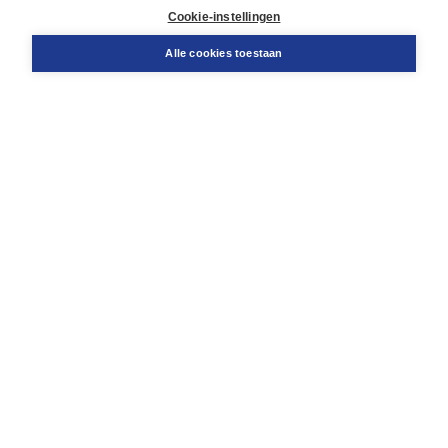
Docentenservice
Cookie-instellingen
Snel bestellen
Teamviewer
Alle cookies toestaan
Boom voor jou
Voor de boekhandel
Voor de pers
Publiceren bij Boom
Werken bij Boom & Vacatures
Over Boom
Wat ons drijft
Onze historie
Onze auteurs
Onze organisatie
Duurzaam ondernemen
Gratis verzending in NL vanaf € 20,-.
Veilig winkelen met Thuiswinkelwaarborg