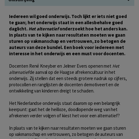
Iedereen wil goed onderwijs. Toch lijkt er iets niet goed
te gaan; het onderwijs staat in een allesbehalve goed
daglicht.
Het alternatief
onderzoekt hoe het anders kan.
In plaats van te kijken naar resultaten moeten we gaan
sturen op vakmanschap en vertrouwen, zo betogen de
auteurs van deze bundel. Een boek voor iedereen met
interesse in het onderwijs en een must voor docenten.
Docenten René Kneyber en Jelmer Evers openen met
Het
alternatief
de aanval op de Haagse afrekencultuur in het
onderwijs. Zij stellen dat een steeds grotere nadruk op cijfers,
protocollen en ranglijsten de docenten demotiveert en de
ontwikkeling van kinderen dreigt te schaden.
Het Nederlandse onderwijs staat daarom op een belangrijk
keerpunt: gaat het de heilloze, doodlopende weg van het
afrekenen verder volgen of kiest het voor een alternatief?
In plaats van te kijken naar resultaten moeten we gaan sturen
op vakmanschap en vertrouwen, zo betogen de auteurs van