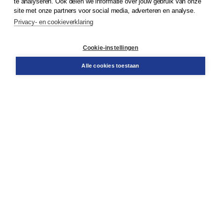
te analyseren. Ook delen we informatie over jouw gebruik van onze
Klantenservice
site met onze partners voor social media, adverteren en analyse.
Service & informatie
Privacy- en cookieverklaring
Contact
Retourneren
Docentenservice
Cookie-instellingen
Snel bestellen
Teamviewer
Alle cookies toestaan
Boom voor jou
Voor de boekhandel
Voor de pers
Publiceren bij Boom
Werken bij Boom & Vacatures
Over Boom
Wat ons drijft
Onze historie
Onze auteurs
Onze organisatie
Duurzaam ondernemen