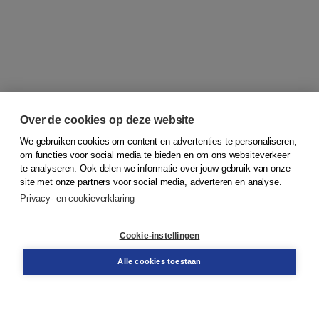
Over de cookies op deze website
We gebruiken cookies om content en advertenties te personaliseren,
© 2026
Koninklijke Boom uitgevers
om functies voor social media te bieden en om ons websiteverkeer
te analyseren. Ook delen we informatie over jouw gebruik van onze
Klantenservice
site met onze partners voor social media, adverteren en analyse.
Service & informatie
Privacy- en cookieverklaring
Contact
Retourneren
Docentenservice
Cookie-instellingen
Snel bestellen
Teamviewer
Alle cookies toestaan
Boom voor jou
Voor de boekhandel
Voor de pers