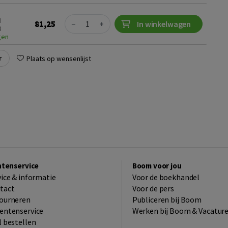
Quantity
N
81,25
−
+
In winkelwagen
3
gen
r
Plaats op wensenlijst
ntenservice
Boom voor jou
vice & informatie
Voor de boekhandel
tact
Voor de pers
ourneren
Publiceren bij Boom
entenservice
Werken bij Boom & Vacatur
l bestellen