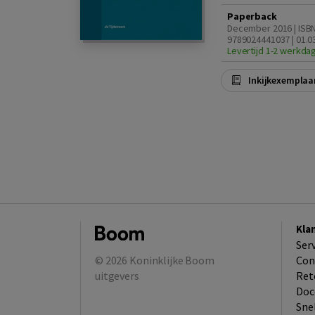
Paperback
December 2016 | ISB
9789024441037 | 01.0
Levertijd 1-2 werkda
Inkijkexemplaa
Kla
Ser
© 2026
Koninklijke Boom
Con
uitgevers
Ret
Doc
Sne