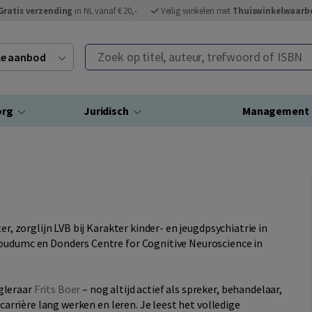
Gratis verzending
in NL vanaf € 20,-
Veilig winkelen met
Thuiswinkelwaarb
Zoek op titel, auteur, trefwoord of ISBN
ele aanbod
org
Juridisch
Management
er, zorglijn LVB bij Karakter kinder- en jeugdpsychiatrie in
boudumc en Donders Centre for Cognitive Neuroscience in
gleraar
Frits Boer
– nog altijd actief als spreker, behandelaar,
 carrière lang werken en leren. Je leest het volledige