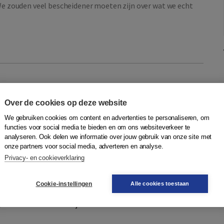
‘We zouden veel bescheidener moeten zijn over wat we echt
Over de cookies op deze website
We gebruiken cookies om content en advertenties te personaliseren, om
functies voor social media te bieden en om ons websiteverkeer te
ychiatrie en lichte verstandelijke
analyseren. Ook delen we informatie over jouw gebruik van onze site met
onze partners voor social media, adverteren en analyse.
Privacy- en cookieverklaring
dden
,
Pieter Troost
,
Xavier Moonen
,
Wouter Groen
|
Boom
, cognitie- en neuropsychologie, farmacotherapie en
Cookie-instellingen
Alle cookies toestaan
de afgelopen decennia is de kennis over diagnostiek en
chische stoornissen bij kinderen...
Meer