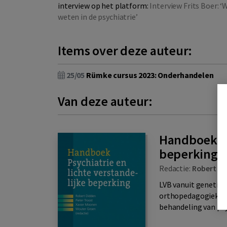
interview op het platform:
Interview Frits Boer: 
weten in de psychiatrie’
Items over deze auteur:
25/05
Rümke cursus 2023: Onderhandelen
Van deze auteur:
Handboek ps
beperking
Redactie:
Robert Di
LVB vanuit genetica
orthopedagogiek In 
behandeling van psy