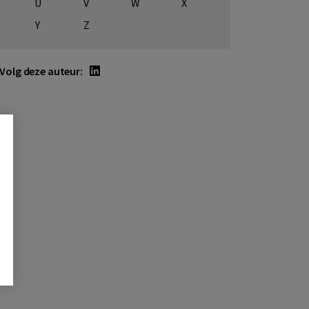
U
V
W
X
Y
Z
Volg deze auteur: