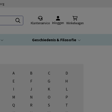
org
Inloggen
Klantenservice
Winkelwagen
Geschiedenis & Filosofie
A
B
C
D
E
F
G
H
I
J
K
L
M
N
O
P
Q
R
S
T