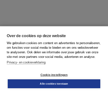
Over de cookies op deze website
We gebruiken cookies om content en advertenties te personaliseren,
© 2026
Koninklijke Boom uitgevers
om functies voor social media te bieden en om ons websiteverkeer
te analyseren. Ook delen we informatie over jouw gebruik van onze
Klantenservice
site met onze partners voor social media, adverteren en analyse.
Service & informatie
Privacy- en cookieverklaring
Contact
Retourneren
Docentenservice
Cookie-instellingen
Snel bestellen
Teamviewer
Alle cookies toestaan
Boom voor jou
Voor de boekhandel
Voor de pers
Publiceren bij Boom