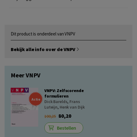
Dit product is onderdeel van VNPV
Bekijk alle info over de VNPV
Meer VNPV
VNPV: Zelfscorende
formulieren
Actie
Dick Barelds
,
Frans
Luteijn
,
Henk van Dijk
80,20
100,25
Bestellen