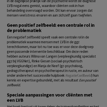
in de dagelijkse praktijk van de psychiatrie wordt de diagnose
LVB nogal eens gemist, waardoor cliënten ook in hun
behandeling overvraagd worden. Dit kan ervoor zorgen dat
mensen veel stress ervaren en aan zichzelf gaan twijfelen.
Geen positief zelfbeeld: een centrale rol in
de problematiek
Een negatief zelfbeeld speelt vaak een centrale rol in de
problematiek waarmee mensen met LVB in de ggz
terechtkomen, maar tot nu toe was er voor deze doelgroep
geen passende interventie beschikbaar. Om deze reden
hebben auteurs Wilma van Langen (verpleegkundig specialist
ggz bij VGGNet), Rinke Giesen (sociaal-psychiatrisch
verpleegkundige) en Manja de Neef (gz-psycholoog,
gedragstherapeut en psychotherapeut in ruste, en auteur van
onder andere het succesvolle hulpboek
Negatief zelfbeeld
) hun
kennis en expertise gebundeld, met als resultaat
Een positief
zelfbeeld.
Speciale aanpassingen voor cliënten met
een LVB
Het boek bestaat uit twee delen: de trainershandleiding en het