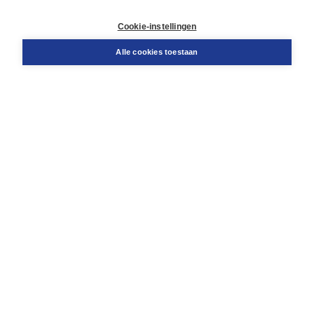
Retourneren
Docentenservice
Cookie-instellingen
Snel bestellen
Teamviewer
Alle cookies toestaan
Boom voor jou
Voor de boekhandel
Voor de pers
Publiceren bij Boom
Werken bij Boom & Vacatures
Over Boom
Wat ons drijft
Onze historie
Onze auteurs
Onze organisatie
Duurzaam ondernemen
Gratis verzending in NL vanaf € 20,-.
Veilig winkelen met Thuiswinkelwaarborg