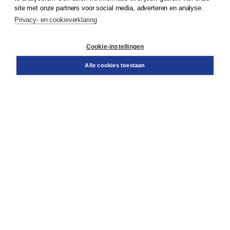
Klantenservice
site met onze partners voor social media, adverteren en analyse.
Service & informatie
Privacy- en cookieverklaring
Contact
Retourneren
Docentenservice
Cookie-instellingen
Snel bestellen
Teamviewer
Alle cookies toestaan
Boom voor jou
Voor de boekhandel
Voor de pers
Publiceren bij Boom
Werken bij Boom & Vacatures
Over Boom
Wat ons drijft
Onze historie
Onze auteurs
Onze organisatie
Duurzaam ondernemen