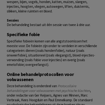
wespen, bijen, vogels, honden, katten, muizen, slangen,
injecties, hoogten, vliegen, autowegen, liften, duisternis,
slikken, kleine ruimten en bloed.
Sessies
De behandeling bestaat uit één sessie van twee à drie uur.
Specifieke fobie
Specifieke fobieën komen van alle angststoornissen het
meeste voor. De fobieën zijn onder te verdelen in verschillende
categorieën: dieren (zoals hondenfobie), natuur (zoals
onweerfobie), situationeel (zoals vliegangst), bloed-injecties-
verwonding (zoals fobie voor injecties) en overig (zoals
emetofobie; overgeefangst).
Online behandelprotocollen voor
volwassenen
Deze behandeling is onderdeel van
Protocollaire
behandelingen voor volwassenen met psychische klachten
,
onder redactie van Ger Keijsers, Agnes van Minnen, Marc
Verbraak, Kees Hoogduin en Paul Emmelkamp. De standaard
psychologische behandelingen uit deze boeken zijn nu