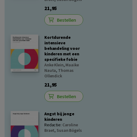
21,95
Bestellen
Kortdurende
intensieve
behandeling voor
kinderen met een
specifieke fobie
Anke Klein
,
Maaike
Nauta
,
Thomas
Ollendick
21,95
Bestellen
Angst bij jonge
kinderen
Redactie:
Caroline
Braet
,
Susan Bögels