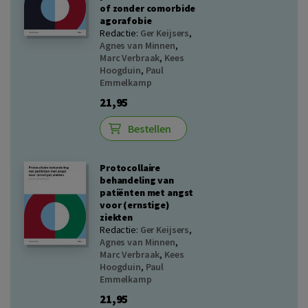
of zonder comorbide
agorafobie
Redactie:
Ger Keijsers
,
Agnes van Minnen
,
Marc Verbraak
,
Kees
Hoogduin
,
Paul
Emmelkamp
21,95
Bestellen
Protocollaire
behandeling van
patiënten met angst
voor (ernstige)
ziekten
Redactie:
Ger Keijsers
,
Agnes van Minnen
,
Marc Verbraak
,
Kees
Hoogduin
,
Paul
Emmelkamp
21,95