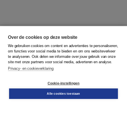
Over de cookies op deze website
We gebruiken cookies om content en advertenties te personaliseren,
© 2026
Koninklijke Boom uitgevers
om functies voor social media te bieden en om ons websiteverkeer
te analyseren. Ook delen we informatie over jouw gebruik van onze
Klantenservice
site met onze partners voor social media, adverteren en analyse.
Service & informatie
Privacy- en cookieverklaring
Contact
Retourneren
Docentenservice
Cookie-instellingen
Snel bestellen
Teamviewer
Alle cookies toestaan
Boom voor jou
Voor de boekhandel
Voor de pers
Publiceren bij Boom