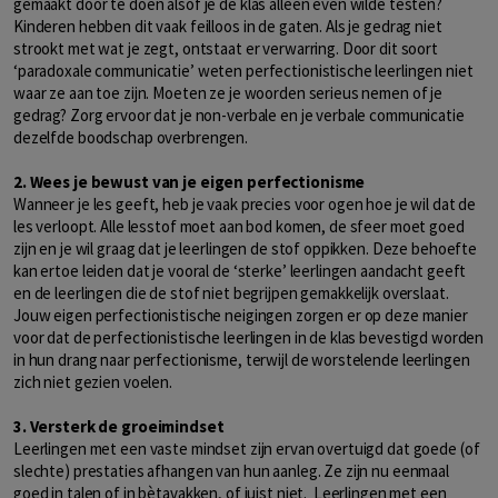
gemaakt door te doen alsof je de klas alleen even wilde testen?
Kinderen hebben dit vaak feilloos in de gaten. Als je gedrag niet
strookt met wat je zegt, ontstaat er verwarring. Door dit soort
‘paradoxale communicatie’ weten perfectionistische leerlingen niet
waar ze aan toe zijn. Moeten ze je woorden serieus nemen of je
gedrag? Zorg ervoor dat je non-verbale en je verbale communicatie
dezelfde boodschap overbrengen.
2. Wees je bewust van je eigen perfectionisme
Wanneer je les geeft, heb je vaak precies voor ogen hoe je wil dat de
les verloopt. Alle lesstof moet aan bod komen, de sfeer moet goed
zijn en je wil graag dat je leerlingen de stof oppikken. Deze behoefte
kan ertoe leiden dat je vooral de ‘sterke’ leerlingen aandacht geeft
en de leerlingen die de stof niet begrijpen gemakkelijk overslaat.
Jouw eigen perfectionistische neigingen zorgen er op deze manier
voor dat de perfectionistische leerlingen in de klas bevestigd worden
in hun drang naar perfectionisme, terwijl de worstelende leerlingen
zich niet gezien voelen.
3. Versterk de groeimindset
Leerlingen met een vaste mindset zijn ervan overtuigd dat goede (of
slechte) prestaties afhangen van hun aanleg. Ze zijn nu eenmaal
goed in talen of in bètavakken, of juist niet. Leerlingen met een