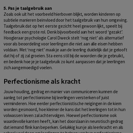
5. Pas je taalgebruik aan
Zoals ook uit het voorbeeld hierboven blijkt, worden kinderen op
subtiele manieren beïnvloed door het taalgebruik van hun omgeving.
Taalgebruik dat op het eerste gezicht heel gewoon lijkt, speelt bij
feedback een grote rol. Denk bijvoorbeeld aan het woord ‘gezakt’.
Hoogleraar psychologie Carol Dweck stelt ‘nog niet’ als alternatief
voor als beoordeling voor leerlingen die niet aan alle eisen hebben
voldaan. Met ‘nog niet’ maak je aan de leerling duidelijk dat je gelooft
dat hij of zij zal groeien. Sta eens stil bij de woorden die je gebruikt,
en bedenk hoe je je taalgebruik zo kunt aanpassen dat je leerlingen
zich aangemoedigd voelen.
Perfectionisme als kracht
Jouw houding, gedrag en manier van communiceren kunnen de
aanleg tot perfectionisme bij leerlingen versterken of juist
verminderen. Hoe eerder perfectionistische neigingen in de kiem
worden gesmoord, hoe kleiner de kans dat het leerlingen tot in hun
volwassen leven zal achtervolgen. Hoewel perfectionisme ook
waardevolle kanten heeft, kan het doorslaan in neurotisch gedrag
dat iemand flink kan beperken. Gelukkig kun je als leerkracht en als