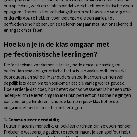
hun opleiding, werk en relaties omdat ze zichzelf onrealistische eisen
opleggen. Daarom is het zo belangrijk om in het basis- en voortgezet
onderwijs oog te hebben voor leerlingen die een aanleg tot
perfectionisme hebben, en ze te leren omgaan met hun onzekerheid
en angst om te falen.
Hoe kun je in de klas omgaan met
perfectionistische leerlingen?
Perfectionisme voorkomen is lastig, mede omdat de aanleg tot
perfectionisme een genetische factor is, en vaak wordt versterkt
door ouders en school. Maar ouders en leerkrachten kunnen wel
degelijk iets doen om te voorkomen dat die aanleg wordt gevoed.
Hoe eerder je dat doet, hoe beter: voor volwassenen is het een stuk
moeilijker om te leren omgaan met hun perfectionistische neigingen
dan voor jonge kinderen. Dus hoe kun je in jouw klas het beste
omgaan met perfectionistische leerlingen?
1. Communiceer eenduidig
Fouten maken is menselijk, en ook leerkrachten zijn gewoon mensen.
Probeer je wel eens je gezicht te redden nadat je een spelfout hebt