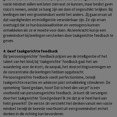
vaste mindset willen wel laten zien wat ze kunnen, maar beslist geen
risico’s nemen, omdat ze bang zijn om dom of ongeschikt te lijken. Bij
leerlingen met een groeimindset werkt het anders. Zij gaan ervan uit
dat vaardigheden en intelligentie veranderbaar zijn. Ze zijn ervan
overtuigd dat ze hun basiskwaliteiten en vermogens kunnen
ontwikkelen als ze er moeite voor doen. Als leerkracht kun je een
groeimindset bij leerlingen versterken door taakgerichte feedback te
geven.
4. Geef taakgerichte feedback
Bij ‘persoonsgerichte’ feedback prijzen we de intelligentie of het
talent van het kind; bij ‘taakgerichte’ feedback gaat het om
waardering voor de inzet, de aanpak, het doorzettingsvermogen en
de concentratie die leerlingen hebben opgebracht.
Persoonsgerichte feedback voedt perfectionisme, terwijl
taakgerichte reacties en adviezen juist ontwikkeling stimuleren. De
opmerking ‘Goed gedaan, hoor! Dat is heel slim van je!’ is een
voorbeeld van persoonsgerichte feedback. Je kunt dit vervangen
door het taakgerichte ‘Goed gedaan! Ik zie dat je er heel hard aan
hebt gewerkt!’. De eerste zin versterkt het denken vanuit een vaste
mindset terwijl de tweede voortkomt uit een groeimindset en het
denken in die richting kan bevorderen.