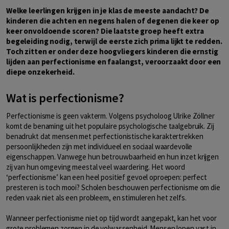
Welke leerlingen krijgen in je klas de meeste aandacht? De
kinderen die achten en negens halen of degenen die keer op
keer onvoldoende scoren? Die laatste groep heeft extra
begeleiding nodig, terwijl de eerste zich prima lijkt te redden.
Toch zitten er onder deze hoogvliegers kinderen die ernstig
lijden aan perfectionisme en faalangst, veroorzaakt door een
diepe onzekerheid.
Wat is perfectionisme?
Perfectionisme is geen vakterm. Volgens psycholoog Ulrike Zöllner
komt de benaming uit het populaire psychologische taalgebruik. Zij
benadrukt dat mensen met perfectionistische karaktertrekken
persoonlijkheden zijn met individueel en sociaal waardevolle
eigenschappen. Vanwege hun betrouwbaarheid en hun inzet krijgen
zij van hun omgeving meestal veel waardering. Het woord
‘perfectionisme’ kan een heel positief gevoel oproepen: perfect
presteren is toch mooi? Scholen beschouwen perfectionisme om die
reden vaak niet als een probleem, en stimuleren het zelfs.
Wanneer perfectionisme niet op tijd wordt aangepakt, kan het voor
grote problemen zorgen in de volwassenheid. Mensen lopen vast in