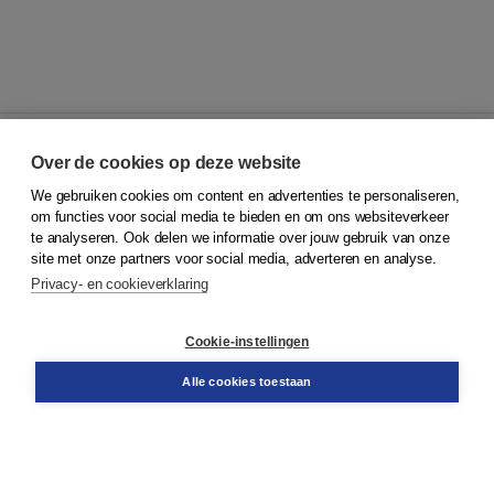
Over de cookies op deze website
We gebruiken cookies om content en advertenties te personaliseren,
© 2026
Koninklijke Boom uitgevers
om functies voor social media te bieden en om ons websiteverkeer
te analyseren. Ook delen we informatie over jouw gebruik van onze
Klantenservice
site met onze partners voor social media, adverteren en analyse.
Service & informatie
Privacy- en cookieverklaring
Contact
Retourneren
Docentenservice
Cookie-instellingen
Snel bestellen
Teamviewer
Alle cookies toestaan
Boom voor jou
Voor de boekhandel
Voor de pers
Publiceren bij Boom