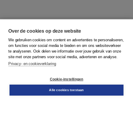
Over de cookies op deze website
We gebruiken cookies om content en advertenties te personaliseren,
© 2026
Koninklijke Boom uitgevers
om functies voor social media te bieden en om ons websiteverkeer
te analyseren. Ook delen we informatie over jouw gebruik van onze
Klantenservice
site met onze partners voor social media, adverteren en analyse.
Service & informatie
Privacy- en cookieverklaring
Contact
Retourneren
Docentenservice
Cookie-instellingen
Snel bestellen
Teamviewer
Alle cookies toestaan
Boom voor jou
Voor de boekhandel
Voor de pers
Publiceren bij Boom
Werken bij Boom & Vacatures