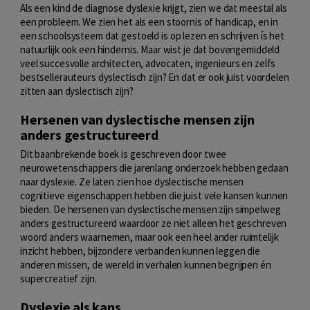
Als een kind de diagnose dyslexie krijgt, zien we dat meestal als
een probleem. We zien het als een stoornis of handicap, en in
een schoolsysteem dat gestoeld is op lezen en schrijven ís het
natuurlijk ook een hindernis. Maar wist je dat bovengemiddeld
veel succesvolle architecten, advocaten, ingenieurs en zelfs
bestsellerauteurs dyslectisch zijn? En dat er ook juist voordelen
zitten aan dyslectisch zijn?
Hersenen van dyslectische mensen zijn
anders gestructureerd
Dit baanbrekende boek is geschreven door twee
neurowetenschappers die jarenlang onderzoek hebben gedaan
naar dyslexie. Ze laten zien hoe dyslectische mensen
cognitieve eigenschappen hebben die juist vele kansen kunnen
bieden. De hersenen van dyslectische mensen zijn simpelweg
anders gestructureerd waardoor ze niet alleen het geschreven
woord anders waarnemen, maar ook een heel ander ruimtelijk
inzicht hebben, bijzondere verbanden kunnen leggen die
anderen missen, de wereld in verhalen kunnen begrijpen én
supercreatief zijn.
Dyslexie als kans