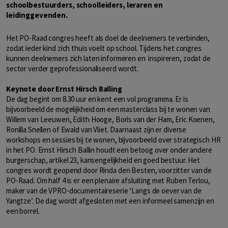
schoolbestuurders, schoolleiders, leraren en
leidinggevenden.
Het PO-Raad congres heeft als doel de deelnemers te verbinden,
zodat ieder kind zich thuis voelt op school. Tijdens het congres
kunnen deelnemers zich laten informeren en inspireren, zodat de
sector verder geprofessionaliseerd wordt.
Keynote door Ernst Hirsch Balling
De dag begint om 8.30 uur en kent een vol programma. Er is
bijvoorbeeld de mogelijkheid om een masterclass bij te wonen van
Willem van Leeuwen, Edith Hooge, Boris van der Ham, Eric Koenen,
Ronilla Snellen of Ewald van Vliet. Daarnaast zijn er diverse
workshops en sessies bij te wonen, bijvoorbeeld over strategisch HR
in het PO. Ernst Hirsch Ballin houdt een betoog over onder andere
burgerschap, artikel 23, kansengelijkheid en goed bestuur. Het
congres wordt geopend door Rinda den Besten, voorzitter van de
PO-Raad. Om half 4 is er een plenaire afsluiting met Ruben Terlou,
maker van de VPRO-documentaireserie ‘Langs de oever van de
Yangtze’. De dag wordt afgesloten met een informeel samenzijn en
een borrel.