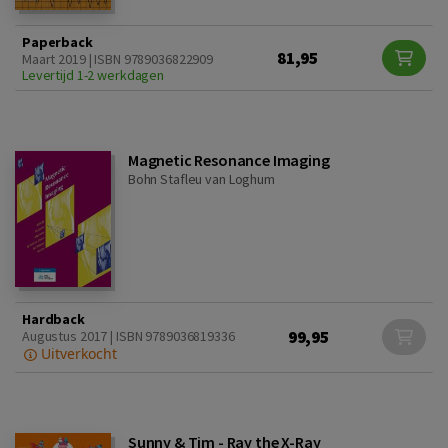
Paperback
81,95
Maart 2019 | ISBN 9789036822909
Levertijd 1-2 werkdagen
Magnetic Resonance Imaging
Bohn Stafleu van Loghum
Hardback
99,95
Augustus 2017 | ISBN 9789036819336
Uitverkocht
Sunny & Tim - Ray the X-Ray