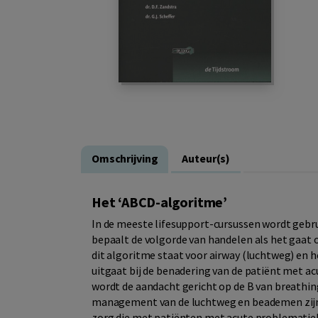
Omschrijving
Auteur(s)
Het ‘ABCD-algoritme’
In de meeste lifesupport-cursussen wordt gebr
bepaalt de volgorde van handelen als het gaat o
dit algoritme staat voor airway (luchtweg) en h
uitgaat bij de benadering van de patiënt met ac
wordt de aandacht gericht op de B van breathin
management van de luchtweg en beademen zijn 
zorg die met patiënten met acute problematiek 