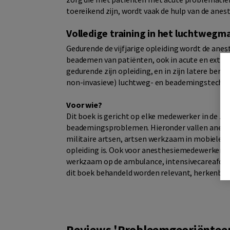
toereikend zijn, wordt vaak de hulp van de ane
Volledige training in het luchtwe
Gedurende de vijfjarige opleiding wordt de an
beademen van patiënten, ook in acute en extr
gedurende zijn opleiding, en in zijn latere be­ro
non-invasieve) luchtweg- en beademingstechni
Voor wie?
Dit boek is gericht op elke medewerker in de z
beademingsproblemen. Hieronder vallen anesth
militaire artsen, artsen werkzaam in mobiele t
opleiding is. Ook voor anesthesiemedewerker
werkzaam op de ambulance, intensivecareafdelin
dit boek behandeld worden relevant, herkenbaa
Reviews 'Probleemgeoriënteer