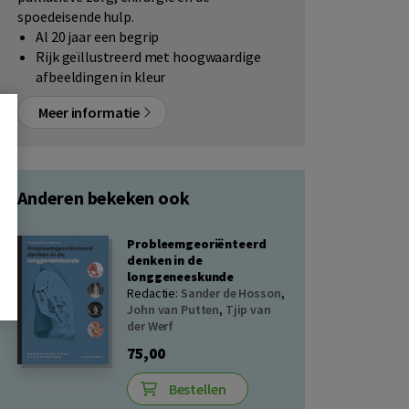
spoedeisende hulp.
Al 20 jaar een begrip
Rijk geïllustreerd met hoogwaardige
afbeeldingen in kleur
Meer informatie
Anderen bekeken ook
Probleemgeoriënteerd
denken in de
longgeneeskunde
Redactie:
Sander de Hosson
,
John van Putten
,
Tjip van
der Werf
75,00
Bestellen