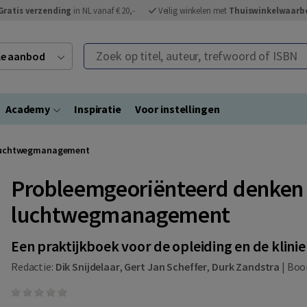
Gratis verzending
in NL vanaf € 20,-
Veilig winkelen met
Thuiswinkelwaarb
Zoek op titel, auteur, trefwoord of ISBN
ele aanbod
Academy
Inspiratie
Voor instellingen
t luchtwegmanagement
Probleemgeoriënteerd denken 
luchtwegmanagement
Een praktijkboek voor de opleiding en de klini
Redactie:
Dik Snijdelaar
,
Gert Jan Scheffer
,
Durk Zandstra
|
Bo