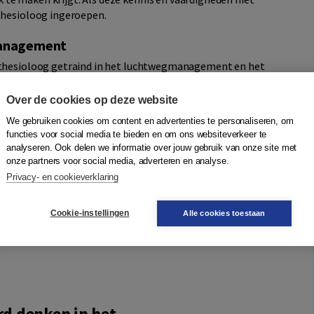
sthesioloog ingeroepen.
gmanagement
esthesioloog getraind in het luchtweg­management en het
eme omstandigheden. De anesthesioloog maakt hiervoor
eps­uit­oefening, gebruik van een veelheid aan (invasieve en
Over de cookies op deze website
eken.
We gebruiken cookies om content en advertenties te personaliseren, om
functies voor social media te bieden en om ons websiteverkeer te
analyseren. Ook delen we informatie over jouw gebruik van onze site met
org die te maken krijgt met mogelijke luchtweg- en
onze partners voor social media, adverteren en analyse.
esiologen, intensivisten, spoedeisendehulpartsen,
Privacy- en cookieverklaring
raumateams en uiteraard iedereen die daarvoor in
s, verkoeverkamermedewerkers en verpleegkundigen
Cookie-instellingen
Alle cookies toestaan
g of spoedeisende eerste hulp, zijn de problemen die in
r en leerzaam.
d denken in het