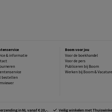
ntenservice
Boom voor jou
vice & informatie
Voor de boekhandel
tact
Voor de pers
ourneren
Publiceren bij Boom
entenservice
Werken bij Boom & Vacatur
l bestellen
mviewer
verzending in NL vanaf € 20,-.
Veilig winkelen met Thuiswin