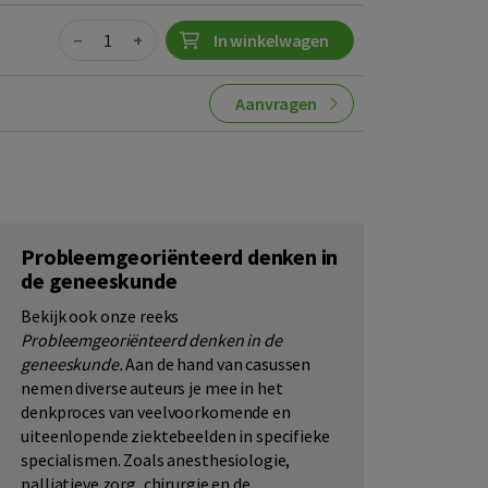
Quantity
−
+
In winkelwagen
Aanvragen
Probleemgeoriënteerd denken in
de geneeskunde
Bekijk ook onze reeks
Probleemgeoriënteerd denken in de
geneeskunde.
Aan de hand van casussen
nemen diverse auteurs je mee in het
denkproces van veelvoorkomende en
uiteenlopende ziektebeelden in specifieke
specialismen. Zoals anesthesiologie,
palliatieve zorg, chirurgie en de