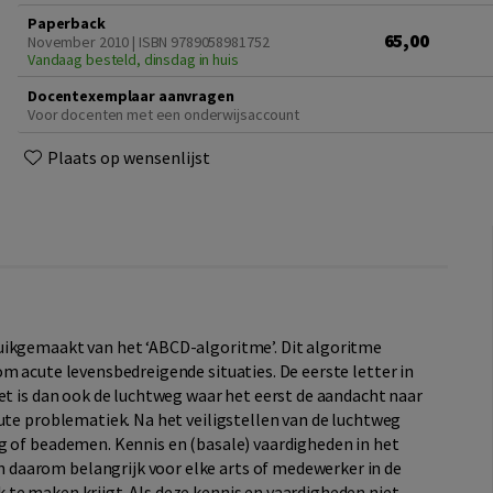
Paperback
65,00
November 2010 | ISBN 9789058981752
Vandaag besteld, dinsdag in huis
Docentexemplaar aanvragen
Voor docenten met een onderwijsaccount
Plaats op wensenlijst
uikgemaakt van het ‘ABCD-algoritme’. Dit algoritme
m acute levensbedreigende situaties. De eerste letter in
et is dan ook de luchtweg waar het eerst de aandacht naar
ute problematiek. Na het veiligstellen van de luchtweg
g of beademen. Kennis en (basale) vaardigheden in het
daarom belangrijk voor elke arts of medewerker in de
te maken krijgt. Als deze kennis en vaardigheden niet