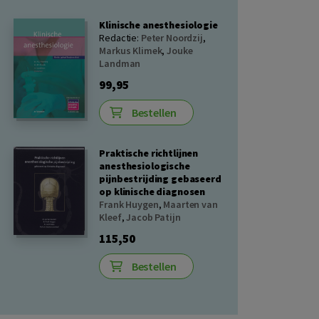
Klinische anesthesiologie
Redactie:
Peter Noordzij
,
Markus Klimek
,
Jouke
Landman
99,95
Bestellen
Praktische richtlijnen
anesthesiologische
pijnbestrijding gebaseerd
op klinische diagnosen
Frank Huygen
,
Maarten van
Kleef
,
Jacob Patijn
115,50
Bestellen