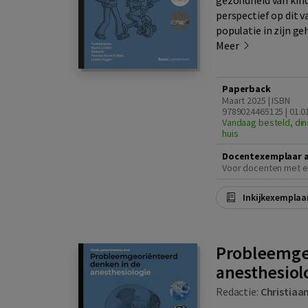
gezondheid van kinde
perspectief op dit v
populatie in zijn ge
Meer
Paperback
Maart 2025 | ISBN
9789024465125 | 01.0
Vandaag besteld, din
huis
Docentexemplaar 
Voor docenten met e
Inkijkexemplaa
Probleemge
anesthesiol
Redactie:
Christiaan