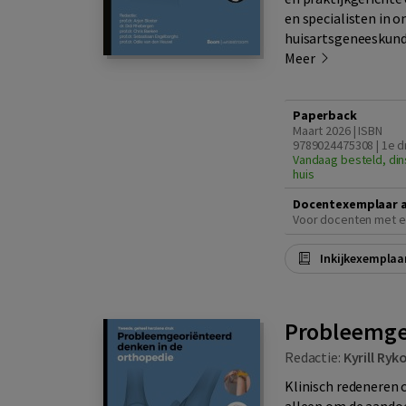
en specialisten in o
huisartsgeneeskunde
Meer
Paperback
Maart 2026 | ISBN
9789024475308 | 1e d
Vandaag besteld, din
huis
Docentexemplaar 
Voor docenten met e
Inkijkexemplaa
Probleemge
Redactie:
Kyrill Ryk
Klinisch redeneren c