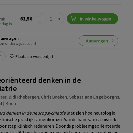
Quantity
62,50
−
+
In winkelwagen
ruk
sdag in
aanvragen
Aanvragen
en onderwijsaccount
r
Plaats op wensenlijst
oriënteerd denken in de
atrie
oter
,
Didi Rhebergen
,
Chris Baeken
,
Sebastiaan Engelborghs
,
el
|
Boom
rd denken in de neuropsychiatrie
laat zien hoe neurologie
e klinische praktijk samenkomen. Aan de hand van casuïstiek
 voor stap klinisch redeneren. Door de probleemgeoriënteerde
opzet is dit boek bijzonder geschikt voor artsen in opleiding