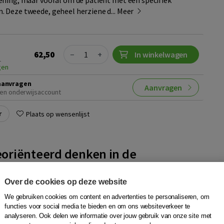
ning, maar vooral om de patiënt met een specifiek
 Deze tweede, geheel herziene d...
Meer
Quantity
62,50
−
+
In winkelwagen
1
gen
aanvragen
Aanvragen
en onderwijsaccount
r
Plaats op wensenlijst
oriënteerd denken in de
ie
ems
,
Wilfred Peter
,
Karin Hiemstra
,
Maaike Boonstra
,
Harald
Over de cookies op deze website
e Nieuwenhuis
|
Boom
We gebruiken cookies om content en advertenties te personaliseren, om
functies voor social media te bieden en om ons websiteverkeer te
e lezer stap voor stap meegenomen in het klinisch redeneren
analyseren. Ook delen we informatie over jouw gebruik van onze site met
e aandoeningen.