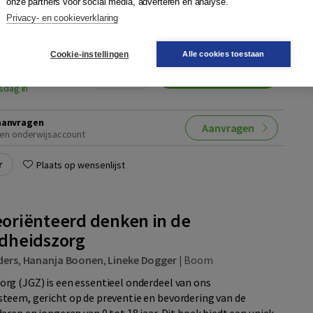
onze partners voor social media, adverteren en analyse.
Privacy- en cookieverklaring
Cookie-instellingen
Alle cookies toestaan
024458530
Quantity
49,95
−
+
In winkelwagen
sdag in
aanvragen
Aanvragen
en onderwijsaccount
r
Plaats op wensenlijst
oriënteerd denken in de
dheidszorg
ders
,
Hananja Boonen
,
Lineke Dogger
|
Boom
g (JGZ) is een essentieel onderdeel van ons
eem, gericht op de preventie en bevordering van de