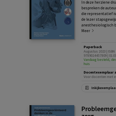
In deze herziene dr
bespreken de auteu
die representatief 
de lezer stapsgewij
anesthesiologisch b
Meer
Paperback
Augustus 2023 | ISBN
9789024457809 | 01.0
Vandaag besteld, din
huis
Docentexemplaar 
Voor docenten met e
Inkijkexemplaa
Probleemgeo
zorg