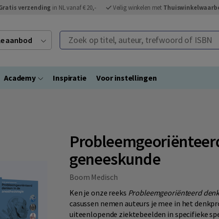
Gratis verzending
in NL vanaf € 20,-
Veilig winkelen met
Thuiswinkelwaarb
Zoek op titel, auteur, trefwoord of ISBN
ele aanbod
Academy
Inspiratie
Voor instellingen
Probleemgeoriënteerd
geneeskunde
Boom Medisch
Ken je onze reeks
Probleemgeoriënteerd denk
casussen nemen auteurs je mee in het denkp
uiteenlopende ziektebeelden in specifieke sp