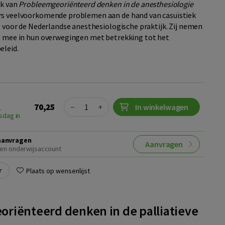
uk van
Probleemgeoriënteerd denken in de anesthesiologie
rs veelvoorkomende problemen aan de hand van casuïstiek
is voor de Nederlandse anesthesiologische praktijk. Zij nemen
s mee in hun overwegingen met betrekking tot het
eleid.
Quantity
70,25
−
+
In winkelwagen
1
sdag in
aanvragen
Aanvragen
en onderwijsaccount
r
Plaats op wensenlijst
riënteerd denken in de palliatieve