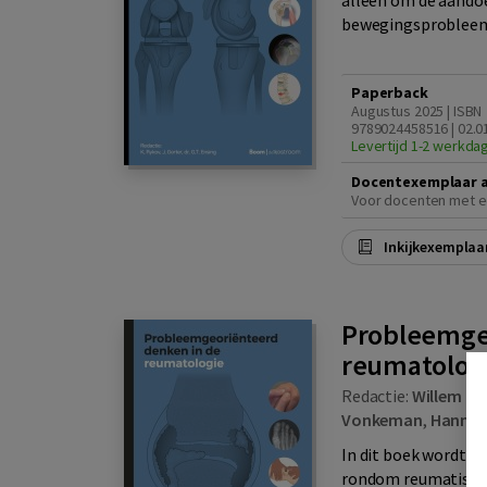
alleen om de aandoe
bewegingsprobleem.
Paperback
Augustus 2025 | ISBN
9789024458516 | 02.0
Levertijd 1-2 werkda
Docentexemplaar 
Voor docenten met e
Inkijkexemplaa
Probleemge
reumatolog
Redactie:
Willem L
Vonkeman
,
Hannek
In dit boek wordt d
rondom reumatisch