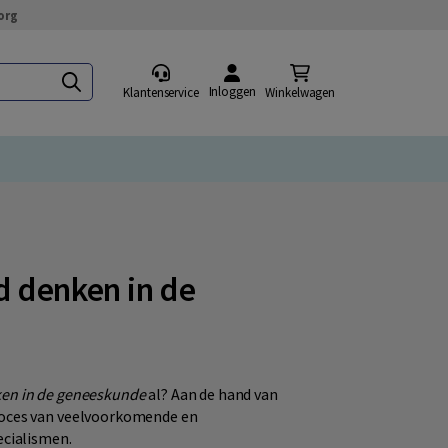
org
Inloggen
Klantenservice
Winkelwagen
 denken in de
en in de geneeskunde
al? Aan de hand van
roces van veelvoorkomende en
ecialismen.