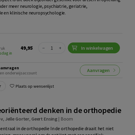
nder meer neurologie, psychiatrie, geriatrie,
 en klinische neuropsychologie.
Quantity
49,95
−
+
In winkelwagen
ruk
sdag in
aanvragen
Aanvragen
en onderwijsaccount
r
Plaats op wensenlijst
oriënteerd denken in de orthopedie
ov
,
Jelle Gorter
,
Geert Ensing
|
Boom
entraal in de orthopedie In de orthopedie draait het niet