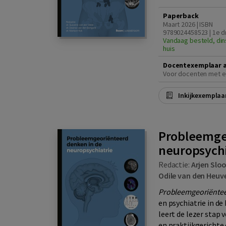
Paperback
Maart 2026 | ISBN
9789024458523 | 1e d
Vandaag besteld, din
huis
Docentexemplaar 
Voor docenten met e
Inkijkexemplaa
Probleemge
neuropsychi
Redactie:
Arjen Slo
Odile van den Heuv
Probleemgeoriëntee
en psychiatrie in d
leert de lezer stap
en praktijkgerichte 