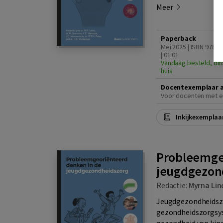
Meer
Paperback
Mei 2025 | ISBN 9789
| 01.01
Vandaag besteld, din
huis
Docentexemplaar 
Voor docenten met e
Inkijkexemplaa
Probleemge
jeugdgezon
Redactie:
Myrna Lin
Jeugdgezondheidszor
gezondheidszorgsyst