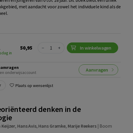
ren en jongeren van 0 tot 18 jaar. Dit boek biedt een uniek
akgebied, met aandacht voor zowel het individuele kind als de
heel.
Quantity
50,95
−
+
In winkelwagen
1
sdag in
aanvragen
Aanvragen
en onderwijsaccount
r
Plaats op wensenlijst
oriënteerd denken in de
ogie
 Keijzer
,
Hans Avis
,
Hans Gramke
,
Marije Reekers
|
Boom