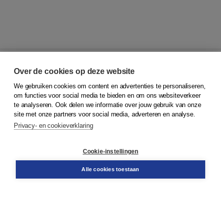
Over de cookies op deze website
We gebruiken cookies om content en advertenties te personaliseren,
© 2026
Koninklijke Boom uitgevers
om functies voor social media te bieden en om ons websiteverkeer
te analyseren. Ook delen we informatie over jouw gebruik van onze
Klantenservice
site met onze partners voor social media, adverteren en analyse.
Service & informatie
Privacy- en cookieverklaring
Contact
Retourneren
Docentenservice
Cookie-instellingen
Snel bestellen
Teamviewer
Alle cookies toestaan
Boom voor jou
Voor de boekhandel
Voor de pers
Publiceren bij Boom