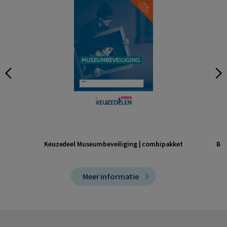
Keuzedeel Museumbeveiliging | combipakket
Boo
Meer informatie