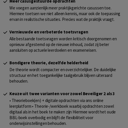
Meer casusgestuurde opdrachten
We voegen aanzienlijk meer praktijkgerichte casussen toe.
Hiermee toetsen we niet alleen kennis, maar ook de toepassing
ervan in realistische situaties. Precies wat de praktijk vraagt.
Vernieuwde en verbeterde toetsvragen
Alle bestaande toetsvragen worden kritisch doorgenomen en
opnieuw afgestemd op de nieuwe inhoud, zodat zij beter
aansluiten op actuele leerdoelen en exameneisen.
Bondigere theorie, dezelfde helderheid
De theorie wordt compacter en overzichtelijker. De duidelijke
structuur en het toegankelijke taalgebruik blijven uiteraard
behouden.
Keuze uit twee varianten voor zowel Beveiliger 2 als 3
• Theorieboek(en) + digitale opdrachten via ons online
leerplatform • Theorie-/werkboek waarbij opdrachten zowel
digitaal als in het boek te maken zijn Hiermee wordt het oude
BBL-boek overbodig en blijft de flexibiliteit voor
onderwijsinstellingen behouden.