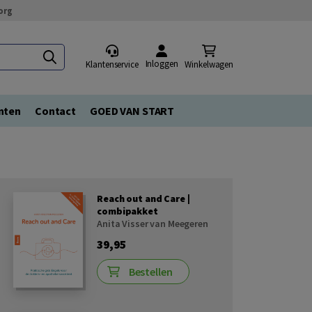
org
Inloggen
Klantenservice
Winkelwagen
nten
Contact
GOED VAN START
Reach out and Care |
combipakket
Anita Visser van Meegeren
39,95
Bestellen