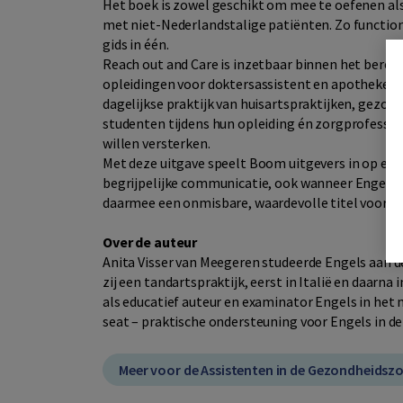
Het boek is zowel geschikt om mee te oefenen als
met niet-Nederlandstalige patiënten. Zo function
gids in één.
Reach out and Care is inzetbaar binnen het beroe
opleidingen voor doktersassistent en apothekersa
dagelijkse praktijk van huisartspraktijken, gezo
studenten tijdens hun opleiding én zorgprofessi
willen versterken.
Met deze uitgave speelt Boom uitgevers in op een 
begrijpelijke communicatie, ook wanneer Engels d
daarmee een onmisbare, waardevolle titel voor ied
Over de auteur
Anita Visser van Meegeren studeerde Engels aan d
zij een tandartspraktijk, eerst in Italië en daarna 
als educatief auteur en examinator Engels in het 
seat – praktische ondersteuning voor Engels in de
Meer voor de Assistenten in de Gezondheidsz