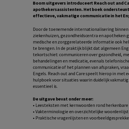
Boom uitgevers introduceert Reach out and Car
apothekersassistenten. Het boek ondersteunt 
effectieve, vakmatige communicatie in het En
Door de toenemende internationalisering binnen 
ziekenhuizen, gezondheidscentra en apotheken 
medische en zorggerelateerde informatie ook held
te brengen. In de praktijk blijkt dat algemeen Eng
tekortschiet: communiceren over gezondheid, me
behandelingen en medicatie, evenals telefonische 
communicatie of het plannen van afspraken, vra
Engels. Reach out and Care speelt hierop in met e
hulpboek voor situaties waarin duidelijk vakmat
essentieel is.
De uitgave bevat onder meer:
• Leesteksten met kernwoorden rond herkenbare 
• Vakterminologie en overzichtelijke woordenlijs
• Praktische vragenlijsten en voorbeeldgesprekk