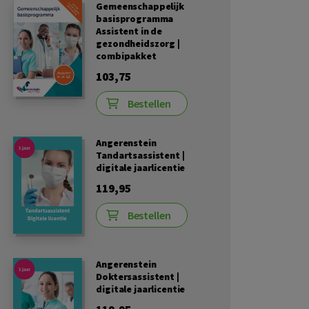
Gemeenschappelijk
basisprogramma
Assistent in de
gezondheidszorg |
combipakket
103,75
Bestellen
Angerenstein
Tandartsassistent |
digitale jaarlicentie
119,95
Bestellen
Angerenstein
Doktersassistent |
digitale jaarlicentie