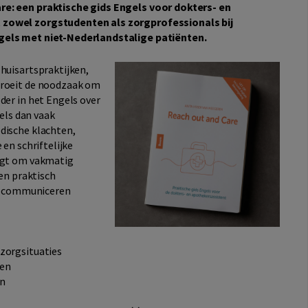
e: een praktische gids Engels voor dokters- en
zowel zorgstudenten als zorgprofessionals bij
gels met niet-Nederlandstalige patiënten.
huisartspraktijken,
groeit de noodzaak om
er in het Engels over
els dan vaak
dische klachten,
en schriftelijke
agt om vakmatig
en praktisch
ig communiceren
zorgsituaties
ten
en