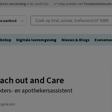
Gratis verzending
in NL vanaf € 20,-
Veilig winkelen met
Thuiswinkelwaarb
Zoek op titel, auteur, trefwoord of ISBN
ele aanbod
bshop
Digitale leeromgeving
Nieuws & Blogs
Eveneme
ach out and Care
kters- en apothekersassistent
 gelezen