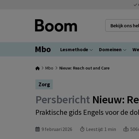
Bekijk ons h
Mbo
Lesmethode
Domeinen
We
Mbo
Nieuw: Reach out and Care
Zorg
Persbericht
Nieuw: Re
Praktische gids Engels voor de do
9 februari 2026
Leestijd:
1 min
506x