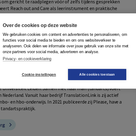
 om gericht te raadplegen vóór of zelfs tijdens gesprekken
eert Reach out and Care als leerinstrument en praktische
psonderwijs als eigentijdse aanvulling op onder meer de
Over de cookies op deze website
ssistent. Daarnaast is het boek direct toepasbaar in de
ndheidscentra, ziekenhuizen en apotheken. Het ondersteunt
We gebruiken cookies om content en advertenties te personaliseren, om
functies voor social media te bieden en om ons websiteverkeer te
onals die hun communicatieve vaardigheden in het Engels
analyseren. Ook delen we informatie over jouw gebruik van onze site met
onze partners voor social media, adverteren en analyse.
actuele behoefte in de zorg: professionele, zorgvuldige en
Privacy- en cookieverklaring
e gemeenschappelijke taal is. Reach out and Care is
ereen die leert of werkt in de gezondheidszorg.
Cookie-instellingen
Alle cookies toestaan
e Universiteit Leiden. Samen met haar man (tandarts) voert
in Nederland. Vanuit haar bedrijf TranslationLink is zij actief
mbo- en hbo-onderwijs. In 2021 publiceerde zij Please, have a
 tandartspraktijk.
org