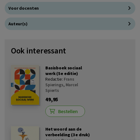
Voor docenten
Auteur(s)
Ook interessant
Basisboek sociaal
werk (5e editie)
Redactie:
Frans
Spierings
,
Marcel
Spierts
49,95
Bestellen
Het woord aan de
verbeelding (3e druk)