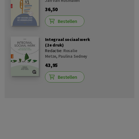
Jan van Rosmalen
36,50
Bestellen
Integraal sociaal werk
(2e druk)
Redactie:
Rosalie
Metze
,
Paulina Sedney
43,95
Bestellen