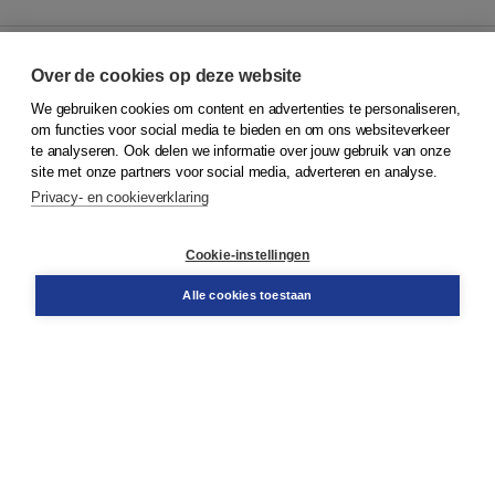
Over de cookies op deze website
We gebruiken cookies om content en advertenties te personaliseren,
© 2026
Koninklijke Boom uitgevers
om functies voor social media te bieden en om ons websiteverkeer
te analyseren. Ook delen we informatie over jouw gebruik van onze
Klantenservice
site met onze partners voor social media, adverteren en analyse.
Service & informatie
Privacy- en cookieverklaring
Contact
Retourneren
Docentenservice
Cookie-instellingen
Snel bestellen
Teamviewer
Alle cookies toestaan
Boom voor jou
Voor de boekhandel
Voor de pers
Publiceren bij Boom
Werken bij Boom & Vacatures
Over Boom