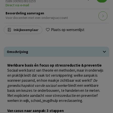
ISBN 3009010010259
Direct via e-mail
Beoordeling aanvragen
Voor docenten met een onderwijsaccount
Plaats op wensenlijst
Inkijkexemplaar
Omschrijving
Werkbare basis én focus op stressreductie & preventie
Sociaal werk barst van theorie en methoden, maar in onderwijs
en praktijk leidt dat vaak tot versnippering: welke aanpak is
wanneer passend, en hoe maak je zichtbaar wat werkt?
De
gereedschapskist van de sociaal werker
biedt een werkbare
basis om keuzes te onderbouwen, te handelen en te meten.
Met expliciete aandacht voor stressreductie en preventief
werken in wijk, school, jeugdhulp en reclassering.
Van casus naar aanpak: 3 stappen