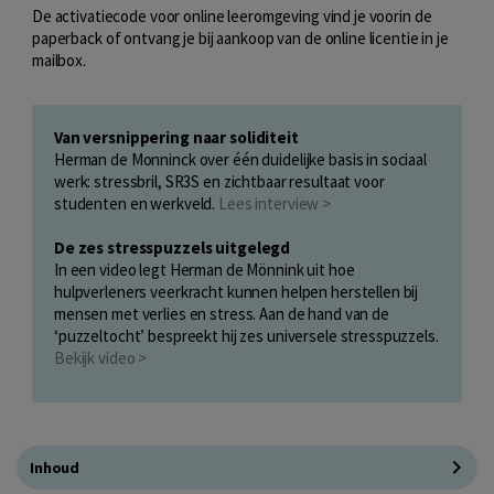
De activatiecode voor online leeromgeving vind je voorin de
paperback of ontvang je bij aankoop van de online licentie in je
mailbox.
Van versnippering naar soliditeit
Herman de Monninck over één duidelijke basis in sociaal
werk: stressbril, SR3S en zichtbaar resultaat voor
studenten en werkveld.
Lees interview >
De zes stresspuzzels uitgelegd
In een video legt Herman de Mönnink uit hoe
hulpverleners veerkracht kunnen helpen herstellen bij
mensen met verlies en stress. Aan de hand van de
‘puzzeltocht’ bespreekt hij zes universele stresspuzzels.
Bekijk video >
Inhoud