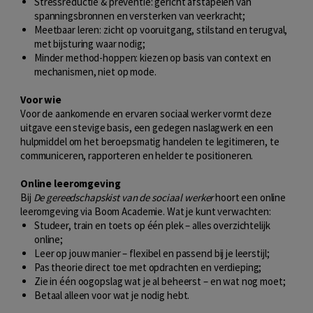
Stressreductie & preventie: gericht afstapelen van
spanningsbronnen en versterken van veerkracht;
Meetbaar leren: zicht op vooruitgang, stilstand en terugval,
met bijsturing waar nodig;
Minder method-hoppen: kiezen op basis van context en
mechanismen, niet op mode.
Voor wie
Voor de aankomende en ervaren sociaal werker vormt deze
uitgave een stevige basis, een gedegen naslagwerk en een
hulpmiddel om het beroepsmatig handelen te legitimeren, te
communiceren, rapporteren en helder te positioneren.
Online leeromgeving
Bij
De gereedschapskist van de sociaal werker
hoort een online
leeromgeving via Boom Academie. Wat je kunt verwachten:
Studeer, train en toets op één plek – alles overzichtelijk
online;
Leer op jouw manier – flexibel en passend bij je leerstijl;
Pas theorie direct toe met opdrachten en verdieping;
Zie in één oogopslag wat je al beheerst – en wat nog moet;
Betaal alleen voor wat je nodig hebt.