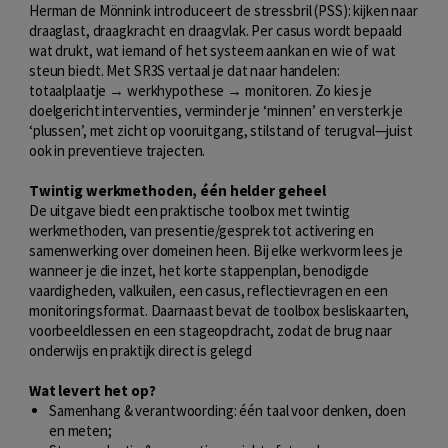
Herman de Mönnink introduceert de stressbril (PSS): kijken naar
draaglast, draagkracht en draagvlak. Per casus wordt bepaald
wat drukt, wat iemand of het systeem aankan en wie of wat
steun biedt. Met SR3S vertaal je dat naar handelen:
totaalplaatje → werkhypothese → monitoren. Zo kies je
doelgericht interventies, verminder je ‘minnen’ en versterk je
‘plussen’, met zicht op vooruitgang, stilstand of terugval—juist
ook in preventieve trajecten.
Twintig werkmethoden, één helder geheel
De uitgave biedt een praktische toolbox met twintig
werkmethoden, van presentie/gesprek tot activering en
samenwerking over domeinen heen. Bij elke werkvorm lees je
wanneer je die inzet, het korte stappenplan, benodigde
vaardigheden, valkuilen, een casus, reflectievragen en een
monitoringsformat. Daarnaast bevat de toolbox besliskaarten,
voorbeeldlessen en een stageopdracht, zodat de brug naar
onderwijs en praktijk direct is gelegd
Wat levert het op?
Samenhang & verantwoording: één taal voor denken, doen
en meten;