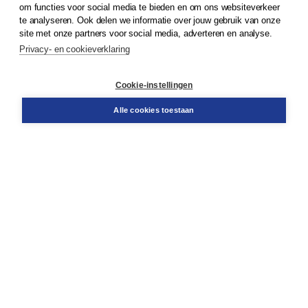
om functies voor social media te bieden en om ons websiteverkeer
te analyseren. Ook delen we informatie over jouw gebruik van onze
Klantenservice
site met onze partners voor social media, adverteren en analyse.
Service & informatie
Privacy- en cookieverklaring
Contact
Retourneren
Docentenservice
Cookie-instellingen
Snel bestellen
Teamviewer
Alle cookies toestaan
Boom voor jou
Voor de boekhandel
Voor de pers
Publiceren bij Boom
Werken bij Boom & Vacatures
Over Boom
Wat ons drijft
Onze historie
Onze auteurs
Onze organisatie
Duurzaam ondernemen