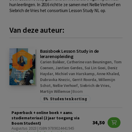
hun leerlingen. In 2016 richtte ze samen met Nellie Verhoef en
Siebrich de Vries het consortium Lesson Study NL op.
Van deze auteur:
Basisboek Lesson Study in de
lerarenopleiding
Carien Bakker
,
Catherine van Beuningen
,
Tom
Coenen
,
Jantien Gerdes
,
Sui Lin Goei
,
Deniz
Haydar
,
Michiel van Harskamp
,
Anne Khaled
,
Dubravka Knezic
,
Gerrit Roorda
,
Willemijn
Schot
,
Nellie Verhoef
,
Siebrich de Vries
,
Martijn Willemse
|
Boom
5%
Studentenkorting
Paperback + online boek + aanv.
studiemateriaal (2 jaar toegang via
34,50
Boom Student)
Augustus 2023 | ISBN 9789024441945