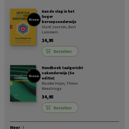
Aan de slag in het
hoger
Nieuw
beroepsonderwijs
Alard Joosten
,
Bart
Lammers
24,95
Bestellen
Handboek taalgericht
vakonderwijs (5e
Nieuw
editie)
Maaike Hajer
,
Theun
Meestringa
34,95
Bestellen
Meer