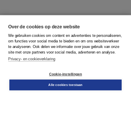
Over de cookies op deze website
We gebruiken cookies om content en advertenties te personaliseren,
© 2026
Koninklijke Boom uitgevers
om functies voor social media te bieden en om ons websiteverkeer
te analyseren. Ook delen we informatie over jouw gebruik van onze
Klantenservice
site met onze partners voor social media, adverteren en analyse.
Service & informatie
Privacy- en cookieverklaring
Contact
Retourneren
Docentenservice
Cookie-instellingen
Snel bestellen
Teamviewer
Alle cookies toestaan
Boom voor jou
Voor de boekhandel
Voor de pers
Publiceren bij Boom
Werken bij Boom & Vacatures