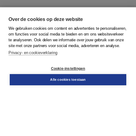
Over de cookies op deze website
We gebruiken cookies om content en advertenties te personaliseren,
© 2026
Koninklijke Boom uitgevers
om functies voor social media te bieden en om ons websiteverkeer
te analyseren. Ook delen we informatie over jouw gebruik van onze
Klantenservice
site met onze partners voor social media, adverteren en analyse.
Service & informatie
Privacy- en cookieverklaring
Contact
Retourneren
Docentenservice
Cookie-instellingen
Snel bestellen
Teamviewer
Alle cookies toestaan
Boom voor jou
Voor de boekhandel
Voor de pers
Publiceren bij Boom
Werken bij Boom & Vacatures
Over Boom
Wat ons drijft