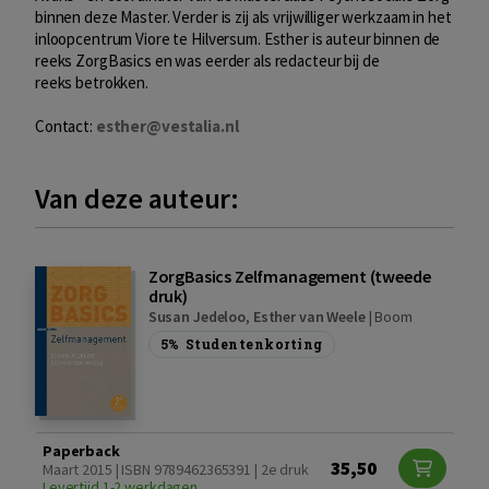
binnen deze Master. Verder is zij als vrijwilliger werkzaam in het
inloopcentrum Viore te Hilversum. Esther is auteur binnen de
reeks ZorgBasics en was eerder als redacteur bij de
reeks betrokken.
Contact:
esther@vestalia.nl
Van deze auteur:
ZorgBasics Zelfmanagement (tweede
druk)
Susan Jedeloo
,
Esther van Weele
|
Boom
5%
Studentenkorting
Paperback
35,50
Maart 2015 | ISBN 9789462365391 | 2e druk
Levertijd 1-2 werkdagen