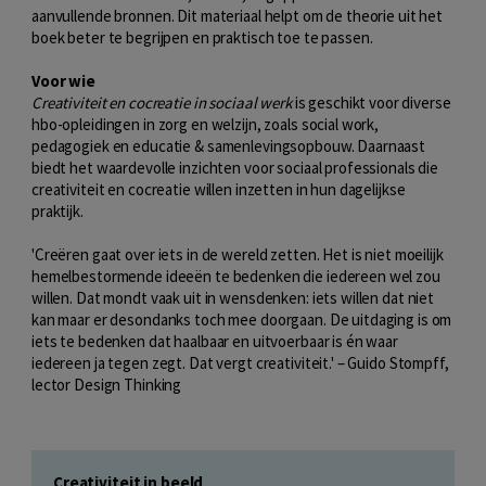
aanvullende bronnen. Dit materiaal helpt om de theorie uit het
boek beter te begrijpen en praktisch toe te passen.
Voor wie
Creativiteit en cocreatie in sociaal werk
is geschikt voor diverse
hbo-opleidingen in zorg en welzijn, zoals social work,
pedagogiek en educatie & samenlevingsopbouw. Daarnaast
biedt het waardevolle inzichten voor sociaal professionals die
creativiteit en cocreatie willen inzetten in hun dagelijkse
praktijk.
'Creëren gaat over iets in de wereld zetten. Het is niet moeilijk
hemelbestormende ideeën te bedenken die iedereen wel zou
willen. Dat mondt vaak uit in wensdenken: iets willen dat niet
kan maar er desondanks toch mee doorgaan. De uitdaging is om
iets te bedenken dat haalbaar en uitvoerbaar is én waar
iedereen ja tegen zegt. Dat vergt creativiteit.' – Guido Stompff,
lector Design Thinking
Creativiteit in beeld