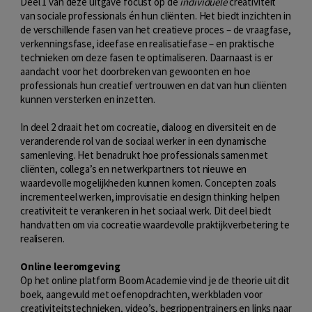
Deel 1 van deze uitgave focust op de
individuele
creativiteit
van sociale professionals én hun cliënten. Het biedt inzichten in
de verschillende fasen van het creatieve proces – de vraagfase,
verkenningsfase, ideefase en realisatiefase – en praktische
technieken om deze fasen te optimaliseren. Daarnaast is er
aandacht voor het doorbreken van gewoonten en hoe
professionals hun creatief vertrouwen en dat van hun cliënten
kunnen versterken en inzetten.
In deel 2 draait het om cocreatie, dialoog en diversiteit en de
veranderende rol van de sociaal werker in een dynamische
samenleving. Het benadrukt hoe professionals samen met
cliënten, collega’s en netwerkpartners tot nieuwe en
waardevolle mogelijkheden kunnen komen. Concepten zoals
incrementeel werken, improvisatie en design thinking helpen
creativiteit te verankeren in het sociaal werk. Dit deel biedt
handvatten om via cocreatie waardevolle praktijkverbetering te
realiseren.
Online leeromgeving
Op het online platform Boom Academie vind je de theorie uit dit
boek, aangevuld met oefenopdrachten, werkbladen voor
creativiteitstechnieken, video’s, begrippentrainers en links naar