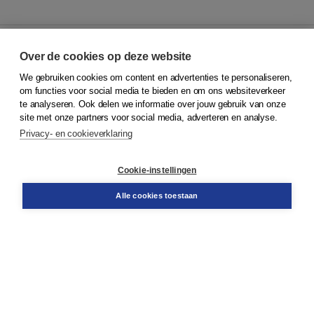
Over de cookies op deze website
We gebruiken cookies om content en advertenties te personaliseren,
© 2026
Koninklijke Boom uitgevers
om functies voor social media te bieden en om ons websiteverkeer
te analyseren. Ook delen we informatie over jouw gebruik van onze
Klantenservice
site met onze partners voor social media, adverteren en analyse.
Service & informatie
Privacy- en cookieverklaring
Contact
Retourneren
Docentenservice
Cookie-instellingen
Snel bestellen
Teamviewer
Alle cookies toestaan
Boom voor jou
Voor de boekhandel
Voor de pers
Publiceren bij Boom
Werken bij Boom & Vacatures
Over Boom