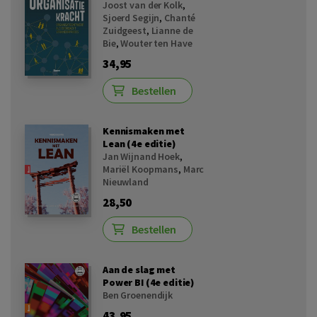
Joost van der Kolk
,
Sjoerd Segijn
,
Chanté
Zuidgeest
,
Lianne de
Bie
,
Wouter ten Have
34,95
Bestellen
Kennismaken met
Lean (4e editie)
Jan Wijnand Hoek
,
Mariël Koopmans
,
Marc
Nieuwland
28,50
Bestellen
Aan de slag met
Power BI (4e editie)
Ben Groenendijk
43,95