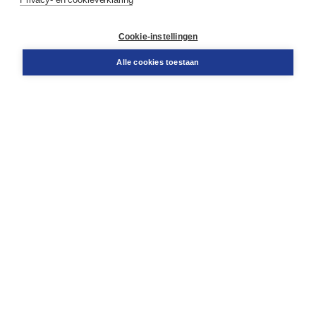
Contact
Retourneren
Docentenservice
Cookie-instellingen
Snel bestellen
Teamviewer
Alle cookies toestaan
Boom voor jou
Voor de boekhandel
Voor de pers
Publiceren bij Boom
Werken bij Boom & Vacatures
Over Boom
Wat ons drijft
Onze historie
Onze auteurs
Onze organisatie
Duurzaam ondernemen
Gratis verzending in NL vanaf € 20,-.