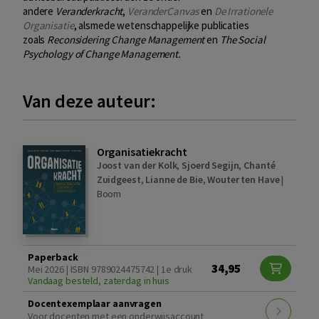
andere
Veranderkracht
,
VeranderCanvas
en
De Irrationele
Organisatie
, alsmede wetenschappelijke publicaties
zoals
Reconsidering Change Management
en
The Social
Psychology of Change Management.
Van deze auteur:
Organisatiekracht
Joost van der Kolk
,
Sjoerd Segijn
,
Chanté
Zuidgeest
,
Lianne de Bie
,
Wouter ten Have
|
Boom
Paperback
34,95
Mei 2026 | ISBN 9789024475742 | 1e druk
Vandaag besteld, zaterdag in huis
Docentexemplaar aanvragen
Voor docenten met een onderwijsaccount