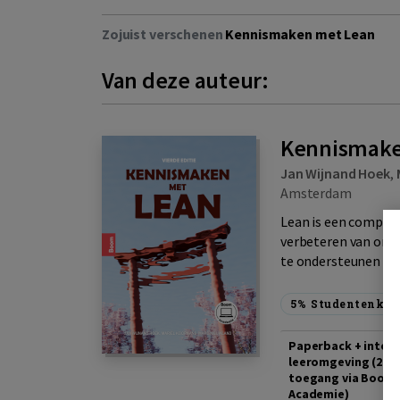
Zojuist verschenen
Kennismaken met Lean
Van deze auteur:
Kennismaken
Jan Wijnand Hoek
,
Amsterdam
Lean is een comple
verbeteren van orga
te ondersteunen bij 
5%
Studentenkor
Paperback + intera
leeromgeving (2 ja
toegang via Boom
Academie)