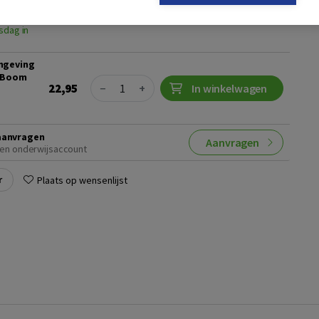
ditie
sdag in
mgeving
a Boom
Quantity
22,95
−
+
In winkelwagen
aanvragen
Aanvragen
en onderwijsaccount
r
Plaats op wensenlijst