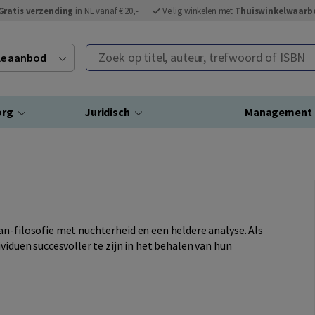
Gratis verzending
in NL vanaf € 20,-
Veilig winkelen met
Thuiswinkelwaarb
Zoek op titel, auteur, trefwoord of ISBN
ele aanbod
org
Juridisch
Management
n-filosofie met nuchterheid en een heldere analyse. Als
viduen succesvoller te zijn in het behalen van hun