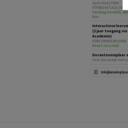
April 2026 | ISBN
9789024471621 | 4e e
Vandaag besteld, din
huis
Interactieve leero
(2 jaar toegang vi
Academie)
ISBN 3009010016466
Direct via e-mail
Docentexemplaar 
Voor docenten met e
Inkijkexemplaa