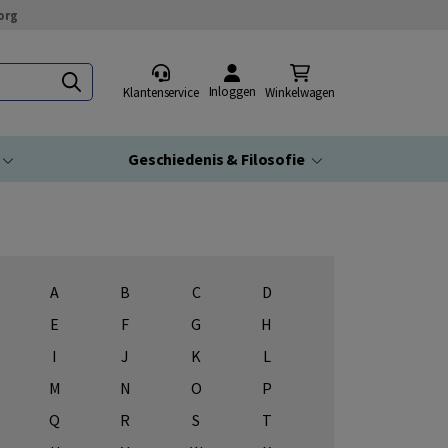
org
Inloggen
Klantenservice
Winkelwagen
Geschiedenis & Filosofie
A
B
C
D
E
F
G
H
I
J
K
L
M
N
O
P
Q
R
S
T