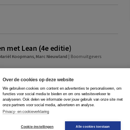
 met Lean (4e editie)
Mariël Koopmans
,
Marc Nieuwland
|
Boom uitgevers
et managementsysteem dat zich richt op het continu
nisaties en processen, met als doel medewerkers optimaal
Over de cookies op deze website
het realiseren van organisatie- ...
Meer
We gebruiken cookies om content en advertenties te personaliseren, om
functies voor social media te bieden en om ons websiteverkeer te
ting
analyseren. Ook delen we informatie over jouw gebruik van onze site met
onze partners voor social media, adverteren en analyse.
Privacy- en cookieverklaring
ctieve
ar
Quantity
Cookie-instellingen
Alle cookies toestaan
28,50
−
+
In winkelwagen