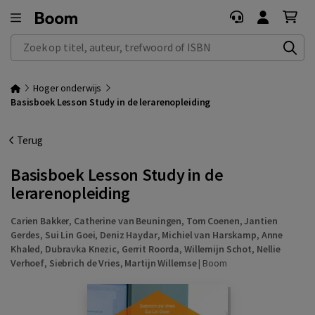
Zoek op titel, auteur, trefwoord of ISBN
Hoger onderwijs
Basisboek Lesson Study in de lerarenopleiding
Terug
Basisboek Lesson Study in de
lerarenopleiding
Carien Bakker
,
Catherine van Beuningen
,
Tom Coenen
,
Jantien
Gerdes
,
Sui Lin Goei
,
Deniz Haydar
,
Michiel van Harskamp
,
Anne
Khaled
,
Dubravka Knezic
,
Gerrit Roorda
,
Willemijn Schot
,
Nellie
Verhoef
,
Siebrich de Vries
,
Martijn Willemse
|
Boom