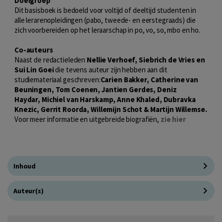
Doelgroep
Dit basisboek is bedoeld voor voltijd of deeltijd studenten in
alle lerarenopleidingen (pabo, tweede- en eerstegraads) die
zich voorbereiden op het leraarschap in po, vo, so, mbo en ho.
Co-auteurs
Naast de redactieleden
Nellie Verhoef, Siebrich de Vries en
Sui Lin Goei
die tevens auteur zijn hebben aan dit
studiemateriaal geschreven:
Carien Bakker, Catherine van
Beuningen, Tom Coenen, Jantien Gerdes, Deniz
Haydar, Michiel van Harskamp, Anne Khaled, Dubravka
Knezic, Gerrit Roorda, Willemijn Schot & Martijn Willemse.
Voor meer informatie en uitgebreide biografiën,
zie hier
Inhoud
Auteur(s)