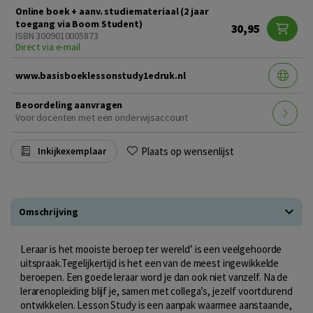
Online boek + aanv. studiemateriaal (2 jaar
toegang via Boom Student)
30,95
ISBN 3009010005873
Direct via e-mail
www.basisboeklessonstudy1edruk.nl
Beoordeling aanvragen
Voor docenten met een onderwijsaccount
Plaats op wensenlijst
Inkijkexemplaar
Omschrijving
Leraar is het mooiste beroep ter wereld’ is een veelgehoorde
uitspraak.Tegelijkertijd is het een van de meest ingewikkelde
beroepen. Een goede leraar word je dan ook niet vanzelf. Na de
lerarenopleiding blijf je, samen met collega’s, jezelf voortdurend
ontwikkelen. Lesson Study is een aanpak waarmee aanstaande,