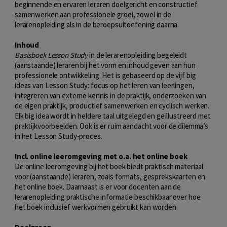
beginnende en ervaren leraren doelgericht en constructief
samenwerken aan professionele groei, zowel in de
lerarenopleiding als in de beroepsuitoefening daarna.
Inhoud
Basisboek Lesson Study
in de lerarenopleiding begeleidt
(aanstaande) leraren bij het vorm en inhoud geven aan hun
professionele ontwikkeling. Het is gebaseerd op de vijf big
ideas van Lesson Study: focus op het leren van leerlingen,
integreren van externe kennis in de praktijk, onderzoeken van
de eigen praktijk, productief samenwerken en cyclisch werken.
Elk big idea wordt in heldere taal uitgelegd en geïllustreerd met
praktijkvoorbeelden. Ook is er ruim aandacht voor de dilemma’s
in het Lesson Study-proces.
Incl. online leeromgeving met o.a. het online boek
De online leeromgeving bij het boek biedt praktisch materiaal
voor (aanstaande) leraren, zoals formats, gesprekskaarten en
het online boek. Daarnaast is er voor docenten aan de
lerarenopleiding praktische informatie beschikbaar over hoe
het boek inclusief werkvormen gebruikt kan worden.