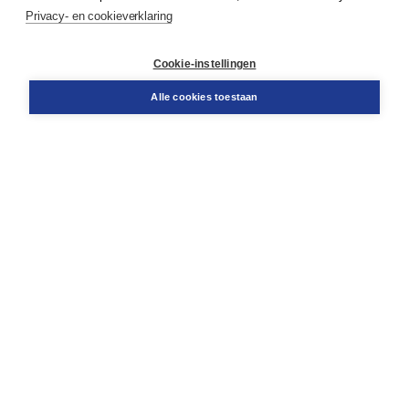
Service & informatie
Privacy- en cookieverklaring
Contact
Retourneren
Docentenservice
Cookie-instellingen
Snel bestellen
Teamviewer
Alle cookies toestaan
Boom voor jou
Voor de boekhandel
Voor de pers
Publiceren bij Boom
Werken bij Boom & Vacatures
Over Boom
Wat ons drijft
Onze historie
Onze auteurs
Onze organisatie
Duurzaam ondernemen
Gratis verzending in NL vanaf € 20,-.