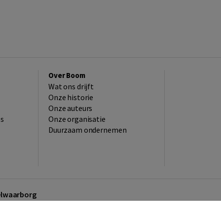
Over Boom
Wat ons drijft
Onze historie
Onze auteurs
es
Onze organisatie
Duurzaam ondernemen
kelwaarborg