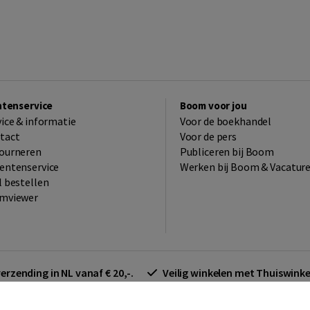
ntenservice
Boom voor jou
vice & informatie
Voor de boekhandel
tact
Voor de pers
ourneren
Publiceren bij Boom
entenservice
Werken bij Boom & Vacatur
l bestellen
mviewer
verzending in NL vanaf € 20,-.
Veilig winkelen met Thuiswin