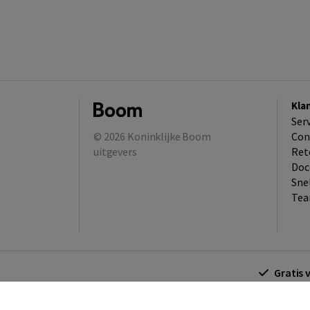
Kla
Ser
© 2026
Koninklijke Boom
Con
uitgevers
Ret
Doc
Sne
Tea
Gratis 