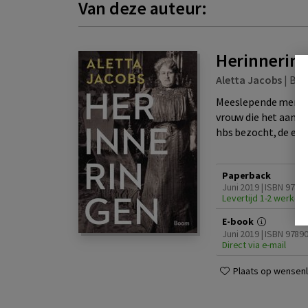
Van deze auteur:
Herinnerin
Aletta Jacobs
|
Bo
Meeslepende memoir
vrouw die het aanzi
hbs bezocht, de eers
Paperback
Juni 2019 | ISBN 978
Levertijd 1-2 werkda
E-book
Juni 2019 | ISBN 978
Direct via e-mail
Plaats op wensenli