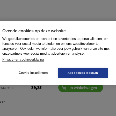
gen
om
Over de cookies op deze website
es van Aletta Jacobs Aletta Jacobs (1854-1929) was een
We gebruiken cookies om content en advertenties te personaliseren, om
en van Nederland veranderde. Zij was de eerste vrouw die een
functies voor social media te bieden en om ons websiteverkeer te
analyseren. Ook delen we informatie over jouw gebruik van onze site met
te die universitair ond...
Meer
onze partners voor social media, adverteren en analyse.
Privacy- en cookieverklaring
Quantity
29,90
−
+
In winkelwagen
9024419517
Cookie-instellingen
Alle cookies toestaan
gen
29,25
In winkelwagen
9024432158
jst