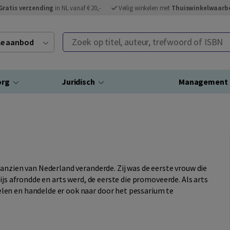
Gratis verzending
in NL vanaf € 20,-
Veilig winkelen met
Thuiswinkelwaarb
Zoek op titel, auteur, trefwoord of ISBN
ele aanbod
org
Juridisch
Management
anzien van Nederland veranderde. Zij was de eerste vrouw die
ijs afrondde en arts werd, de eerste die promoveerde. Als arts
en en handelde er ook naar door het pessarium te