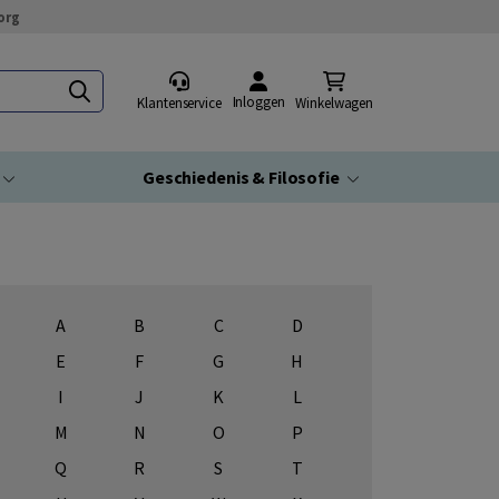
org
Inloggen
Klantenservice
Winkelwagen
Geschiedenis & Filosofie
A
B
C
D
E
F
G
H
I
J
K
L
M
N
O
P
Q
R
S
T