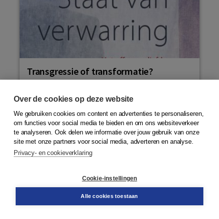
Transgressie of transformatie?
Toelichting van het b...
Ad Verbrugge stelt in Staat van verwarring de vraag
Over de cookies op deze website
naar de liefde in de context van onze postmoderne
We gebruiken cookies om content en advertenties te personaliseren,
virtuele consumptiecultuur. Daarin is ‘seksuele...
om functies voor social media te bieden en om ons websiteverkeer
Lees meer
te analyseren. Ook delen we informatie over jouw gebruik van onze
site met onze partners voor social media, adverteren en analyse.
Privacy- en cookieverklaring
Cookie-instellingen
Alle cookies toestaan