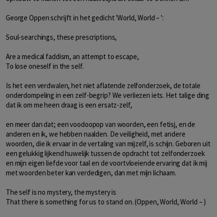
George Oppen schrijft in het gedicht 'World, World – ':
Soul-searchings, these prescriptions,
Are a medical faddism, an attempt to escape,
To lose oneself in the self.
Is het een verdwalen, het niet aflatende zelfonderzoek, de totale
onderdompeling in een zelf-begrip? We verliezen iets. Het talige ding
dat ik om me heen draag is een ersatz-zelf,
en meer dan dat; een voodoopop van woorden, een fetisj, en de
anderen en ik, we hebben naalden. De veiligheid, met andere
woorden, die ik ervaar in de vertaling van mijzelf, is schijn. Geboren uit
een gelukkig lijkend huwelijk tussen de opdracht tot zelfonderzoek
en mijn eigen liefde voor taal en de voortvloeiende ervaring dat ik mij
met woorden beter kan verdedigen, dan met mijn lichaam.
The self is no mystery, the mystery is
That there is something for us to stand on. (Oppen, World, World – )