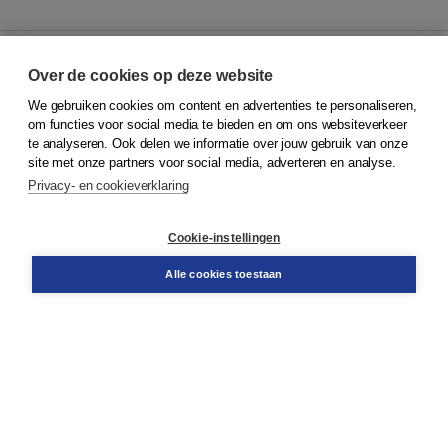
Over de cookies op deze website
We gebruiken cookies om content en advertenties te personaliseren,
© 2026
Koninklijke Boom uitgevers
om functies voor social media te bieden en om ons websiteverkeer
te analyseren. Ook delen we informatie over jouw gebruik van onze
Klantenservice
site met onze partners voor social media, adverteren en analyse.
Service & informatie
Privacy- en cookieverklaring
Contact
Retourneren
Docentenservice
Cookie-instellingen
Snel bestellen
Teamviewer
Alle cookies toestaan
Boom voor jou
Voor de boekhandel
Voor de pers
Publiceren bij Boom
Werken bij Boom & Vacatures
Over Boom