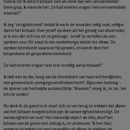
toen ik zei 'ik wil m'n lichaam zien als meer dan een vervoermiddel.'
Geen grap, ik meende het. Ze had moeten vragen 'een vervoermiddel
waarvan?'
Ik zeg 'terugdeinzend' omdat ik me in de woorden veilig voel, veiliger
dan in het lichaam. Over jezelf spreken als het gevolg van observatie;
er is iets dat zich zus en zo gedraagt. Jezelf te vertellen als een
spreken
over.
Dit staat in een wederkerige relatie tot elkaar. De
spreker beïnvloedt waarover hij spreekt, en wordt door het
besprokene en gesprokene beïnvloed.
Ze had moeten vragen 'wat is er onveilig aan je lichaam?'
Ik heb een ex die, hoog aan de binnenkant van haar rechterdijbeen,
een geometrisch vormgegeven litteken heeft. Bijna een hashtag –
de sporen van herhaalde automutilatie. 'Waarom?' vroeg ik, ze zei, 'om
iets te voelen.'
Nu denk ik: de geest is in staat zich zo ver terug te trekken dat alleen
aan het lichaam toegebrachte pijn de aanwezigheid bevestigt. De
aanwezigheid van wat? Het menselijk object als één; alsof het
lichaam van de geest een zintuig is, en andersom. 'Ik ben hier,'
opnieuw te maken tot een nauwelijks uit elkaar te trekken zin.