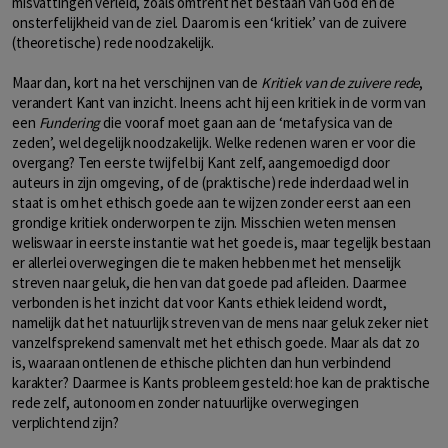
misvattingen verleid, zoals omtrent het bestaan van God en de
onsterfelijkheid van de ziel. Daarom is een ‘kritiek’ van de zuivere
(theoretische) rede noodzakelijk.
Maar dan, kort na het verschijnen van de
Kritiek van de zuivere rede
,
verandert Kant van inzicht. Ineens acht hij een kritiek in de vorm van
een
Fundering
die vooraf moet gaan aan de ‘metafysica van de
zeden’, wel degelijk noodzakelijk. Welke redenen waren er voor die
overgang? Ten eerste twijfel bij Kant zelf, aangemoedigd door
auteurs in zijn omgeving, of de (praktische) rede inderdaad wel in
staat is om het ethisch goede aan te wijzen zonder eerst aan een
grondige kritiek onderworpen te zijn. Misschien weten mensen
weliswaar in eerste instantie wat het goede is, maar tegelijk bestaan
er allerlei overwegingen die te maken hebben met het menselijk
streven naar geluk, die hen van dat goede pad afleiden. Daarmee
verbonden is het inzicht dat voor Kants ethiek leidend wordt,
namelijk dat het natuurlijk streven van de mens naar geluk zeker niet
vanzelfsprekend samenvalt met het ethisch goede. Maar als dat zo
is, waaraan ontlenen de ethische plichten dan hun verbindend
karakter? Daarmee is Kants probleem gesteld: hoe kan de praktische
rede zelf, autonoom en zonder natuurlijke overwegingen
verplichtend zijn?