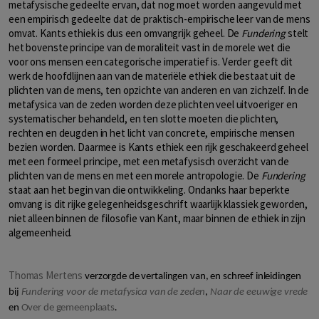
metafysische gedeelte ervan, dat nog moet worden aangevuld met
een empirisch gedeelte dat de praktisch-empirische leer van de mens
omvat. Kants ethiek is dus een omvangrijk geheel. De
Fundering
stelt
het bovenste principe van de moraliteit vast in de morele wet die
voor ons mensen een categorische imperatief is. Verder geeft dit
werk de hoofdlijnen aan van de materiële ethiek die bestaat uit de
plichten van de mens, ten opzichte van anderen en van zichzelf. In de
metafysica van de zeden worden deze plichten veel uitvoeriger en
systematischer behandeld, en ten slotte moeten die plichten,
rechten en deugden in het licht van concrete, empirische mensen
bezien worden. Daarmee is Kants ethiek een rijk geschakeerd geheel
met een formeel principe, met een metafysisch overzicht van de
plichten van de mens en met een morele antropologie. De
Fundering
staat aan het begin van die ontwikkeling. Ondanks haar beperkte
omvang is dit rijke gelegenheidsgeschrift waarlijk klassiek geworden,
niet alleen binnen de filosofie van Kant, maar binnen de ethiek in zijn
algemeenheid.
Thomas Mertens
verzorgde de vertalingen van, en schreef inleidingen
bij
Fundering voor de metafysica van de zeden
,
Naar de eeuwige vrede
en
Over de gemeenplaats
.