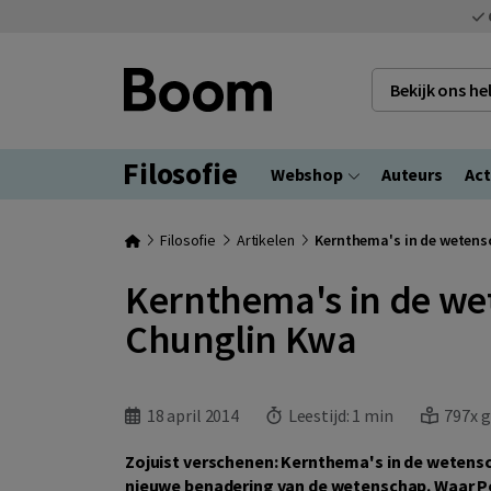
Bekijk ons h
Filosofie
Webshop
Auteurs
Act
Filosofie
Artikelen
Kernthema's in de wetens
Kernthema's in de wet
Chunglin Kwa
18 april 2014
Leestijd:
1 min
797x g
Zojuist verschenen: Kernthema's in de wetens
nieuwe benadering van de wetenschap. Waar 