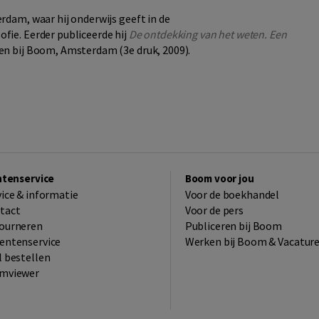
rdam, waar hij onderwijs geeft in de
ie. Eerder publiceerde hij
De ontdekking van het weten. Een
en bij Boom, Amsterdam (3e druk, 2009).
ntenservice
Boom voor jou
vice & informatie
Voor de boekhandel
tact
Voor de pers
ourneren
Publiceren bij Boom
entenservice
Werken bij Boom & Vacatur
l bestellen
mviewer