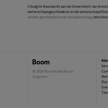
Chunglin Kwa werkt aan de Universiteit van Amste
wetenschapsgeschiedenis en de wetenschapsfilosof
andere geschiedenis van de wetenschap
, verschen
Kla
Ser
© 2026
Koninklijke Boom
Con
uitgevers
Ret
Doc
Sne
Tea