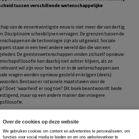
heid tussen verschillende wetenschappelijke
hap van de eenentwintigste eeuw is niet meer die van dertig
n. Disciplinaire scheidslijnen vervagen. De grenzen tussen de
nschappen en de technologie zijn als uitgewist. Sociale
pers staan in een heel andere wereld dan die van een
geleden. De geesteswetenschappen vinden zichzelf opnieuw
enschapsfilosofie kan daarbij niet achter blijven, als ze
relevant wil zijn voor hoe het er in de wetenschappen aan
Oude vragen worden opnieuw gesteld en krijgen (deels)
woorden. Bestaan er rationele maatstaven voor de
? Doet ‘waarheid’ er nog toe? Dit boek beantwoordt beide
estigend, maar op een andere manier dan vroegere
sfilosofie.
r, de grote wetenschapsfilosoof van de twintigste eeuw, zag
Over de cookies op deze website
eit en waarheid belichaamd in ‘de’ wetenschappelijke
it boek poneert het bestaan van veel meer
We gebruiken cookies om content en advertenties te personaliseren, om
elijke rationaliteiten. Deze rationaliteiten, of stijlen van
functies voor social media te bieden en om ons websiteverkeer te