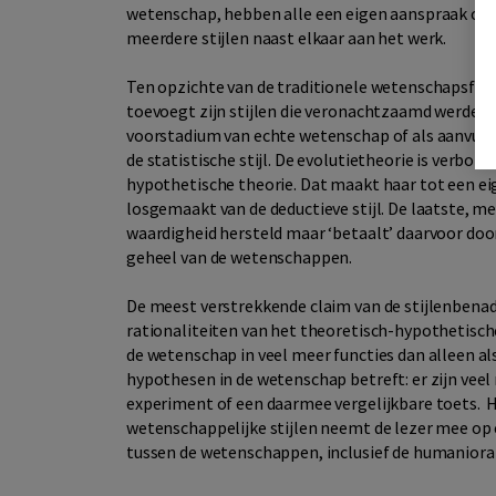
wetenschap, hebben alle een eigen aanspraak op wa
meerdere stijlen naast elkaar aan het werk.
Ten opzichte van de traditionele wetenschapsfilos
toevoegt zijn stijlen die veronachtzaamd werden 
voorstadium van echte wetenschap of als aanvull
de statistische stijl. De evolutietheorie is verb
hypothetische theorie. Dat maakt haar tot een eig
losgemaakt van de deductieve stijl. De laatste, me
waardigheid hersteld maar ‘betaalt’ daarvoor doo
geheel van de wetenschappen.
De meest verstrekkende claim van de stijlenbenade
rationaliteiten van het theoretisch-hypothetisch
de wetenschap in veel meer functies dan alleen a
hypothesen in de wetenschap betreft: er zijn vee
experiment of een daarmee vergelijkbare toets. H
wetenschappelijke stijlen neemt de lezer mee op 
tussen de wetenschappen, inclusief de humaniora