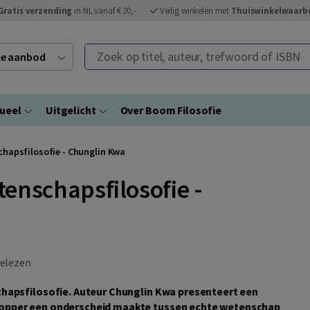
Gratis verzending
in NL vanaf € 20,-
Veilig winkelen met
Thuiswinkelwaarb
Zoek op titel, auteur, trefwoord of ISBN
ele aanbod
ueel
Uitgelicht
Over Boom Filosofie
chapsfilosofie - Chunglin Kwa
enschapsfilosofie -
elezen
chapsfilosofie. Auteur Chunglin Kwa presenteert een
Popper een onderscheid maakte tussen echte wetenschap