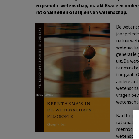
en pseudo-wetenschap, maakt Kwa een ondersc
rationaliteiten of stijlen van wetenschap.
De wetensc
jaar gelede
natuurwete
wetenschap
generatie 
uit. De wet
tenminste 
toe gaat. 
andere ant
wetenschap
vragen bev
wetenschap
Karl Poppe
rationalit
methode. D
wetenschapp