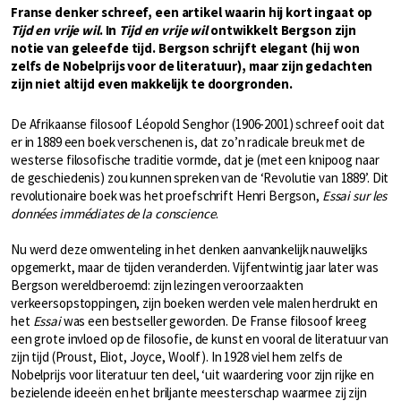
Franse denker schreef, een artikel waarin hij kort ingaat op
Tijd en vrije wil
. In
Tijd en vrije wil
ontwikkelt Bergson zijn
notie van geleefde tijd. Bergson schrijft elegant (hij won
zelfs de Nobelprijs voor de literatuur), maar zijn gedachten
zijn niet altijd even makkelijk te doorgronden.
De Afrikaanse filosoof Léopold Senghor (1906-2001) schreef ooit dat
er in 1889 een boek verschenen is, dat zo’n radicale breuk met de
westerse filosofische traditie vormde, dat je (met een knipoog naar
de geschiedenis) zou kunnen spreken van de ‘Revolutie van 1889’. Dit
revolutionaire boek was het proefschrift Henri Bergson,
Essai sur les
données immédiates de la conscience
.
Nu werd deze omwenteling in het denken aanvankelijk nauwelijks
opgemerkt, maar de tijden veranderden. Vijfentwintig jaar later was
Bergson wereldberoemd: zijn lezingen veroorzaakten
verkeersopstoppingen, zijn boeken werden vele malen herdrukt en
het
Essai
was een bestseller geworden. De Franse filosoof kreeg
een grote invloed op de filosofie, de kunst en vooral de literatuur van
zijn tijd (Proust, Eliot, Joyce, Woolf). In 1928 viel hem zelfs de
Nobelprijs voor literatuur ten deel, ‘uit waardering voor zijn rijke en
bezielende ideeën en het briljante meesterschap waarmee zij zijn