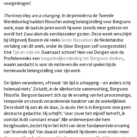
voorgedragen’.
The times they are a-changing
. In de periode na de Tweede
Wereldoorlog hadden filosofen weinig belangstelling voor Bergsons
werk, maar de laatste jaren wordt hij weer steeds meer gelezen en
wordt het
Essai
alom als een klassieker gezien. Deze week verschijnt
bij Uitgeverij Boom in de reeks
Grote Klassieken
de Nederlandse
vertaling van dit werk, onder de (door Bergson zelf voorgestelde)
titel
Tijd en vrije wil
. Daarnaast schreef Hein van Dongen voor de
Profielenreeks een
toegankelijke inleiding tot Bergsons denken
,
waarin aandacht is voor de motieven die een rol spelen bij de
hernieuwde belangstelling voor zijn werk.
De tijden veranderen, oftewel: ‘de tijd is schepping – en anders is hij
helemaal niets.’ Zo luidt, in de allerkortste samenvatting, Bergsons
filosofie. Bergson baseert zich op de ervaring van het procesmatige,
temporele en steeds veranderende karakter van de werkelijkheid.
Deze duidt hij aan als de duur,
la durée
. Het is in Bergsons visie geen
abstracte gedachte. Hij schrijft: ‘voor zover het mijzelf betreft, ik
voel dat ik dit constant ervaar’. Alle onderwerpen die hem
bezighouden, beziet hij in het licht van deze fundamentele ervaring
van ‘levende tijd’. Van daaruit ontwikkelt hij ideeën over onder meer