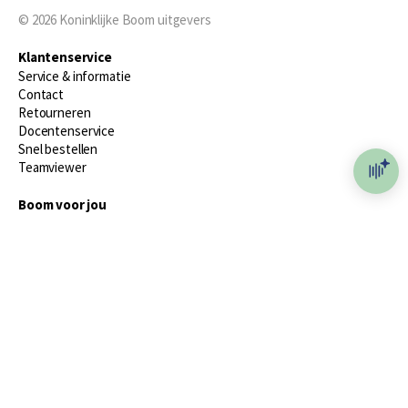
© 2026
Koninklijke Boom uitgevers
Klantenservice
Service & informatie
Contact
Retourneren
Docentenservice
Snel bestellen
Teamviewer
Boom voor jou
Voor de boekhandel
Voor de pers
Publiceren bij Boom
Werken bij Boom & Vacatures
Over Boom
Wat ons drijft
Onze historie
Onze auteurs
Onze organisatie
Duurzaam ondernemen