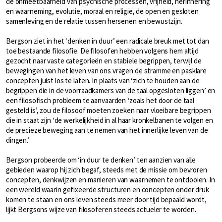
de onmeetbaarheid van psychische processen, vrijheid, herinnering
en waarneming, evolutie, moraal en religie, de open en gesloten
samenleving en de relatie tussen hersenen en bewustzijn.
Bergson ziet in het ‘denken in duur’ een radicale breuk met tot dan
toe bestaande filosofie. De filosofen hebben volgens hem altijd
gezocht naar vaste categorieën en stabiele begrippen, terwijl de
bewegingen van het leven van ons vragen de stramme en pasklare
concepten juist los te laten. In plaats van ‘zich te houden aan de
begrippen die in de voorraadkamers van de taal opgesloten liggen’ en
een filosofisch probleem te aanvaarden ‘zoals het door de taal
gesteld is’, zou de filosoof moeten zoeken naar vloeibare begrippen
die in staat zijn ‘de werkelijkheid in al haar kronkelbanen te volgen en
de precieze beweging aan te nemen van het innerlijke leven van de
dingen.’
Bergson probeerde om ‘in duur te denken’ ten aanzien van alle
gebieden waarop hij zich begaf, steeds met de missie om bevroren
concepten, denkwijzen en manieren van waarnemen te ontdooien. In
een wereld waarin gefixeerde structuren en concepten onder druk
komen te staan en ons leven steeds meer door tijd bepaald wordt,
lijkt Bergsons wijze van filosoferen steeds actueler te worden.