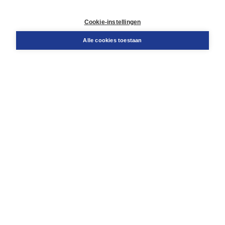
Retourneren
Docentenservice
Cookie-instellingen
Snel bestellen
Teamviewer
Alle cookies toestaan
Boom voor jou
Voor de boekhandel
Voor de pers
Publiceren bij Boom
Werken bij Boom & Vacatures
Over Boom
Wat ons drijft
Onze historie
Onze auteurs
Onze organisatie
Duurzaam ondernemen
Gratis verzending in NL vanaf € 20,-.
Veilig winkelen met Thuiswinkelwaarborg