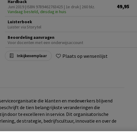
Hardback
49,95
Juni 2019 | ISBN 9789462763425 | 1e druk
| 260 blz.
Vandaag besteld, dinsdag in huis
Luisterboek
Luister via Storytel
Beoordeling aanvragen
Voor docenten met een onderwijsaccount
Plaats op wensenlijst
Inkijkexemplaar
serviceorganisatie die klanten en medewerkers blijvend
beschrijft de tien belangrijkste veranderingen die
n door te excelleren in service. Dit organisatorische
ening, de strategie, bedrijfscultuur, innovatie en over de