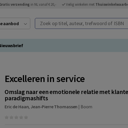
Gratis verzending
in NL vanaf € 20,-
Veilig winkelen met
Thuiswinkelwaarb
Zoek op titel, auteur, trefwoord of ISBN
ele aanbod
Nieuwsbrief
Excelleren in service
Omslag naar een emotionele relatie met klant
paradigmashifts
Eric de Haan
,
Jean-Pierre Thomassen
|
Boom