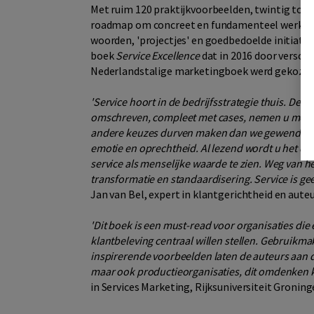
Met ruim 120 praktijkvoorbeelden, twintig tool
roadmap om concreet en fundamenteel werk te 
woorden, 'projectjes' en goedbedoelde initiati
boek
Service Excellence
dat in 2016 door verschi
Nederlandstalige marketingboek werd gekozen
'Service hoort in de bedrijfsstrategie thuis. De 
omschreven, compleet met cases, nemen u mee 
andere keuzes durven maken dan we gewend zij
emotie en oprechtheid. Al lezend wordt u het do
service als menselijke waarde te zien. Weg van 
transformatie en standaardisering. Service is ge
Jan van Bel, expert in klantgerichtheid en aute
'Dit boek is een must-read voor organisaties die
klantbeleving centraal willen stellen. Gebruikm
inspirerende voorbeelden laten de auteurs aan d
maar ook productieorganisaties, dit omdenken 
in Services Marketing, Rijksuniversiteit Gronin