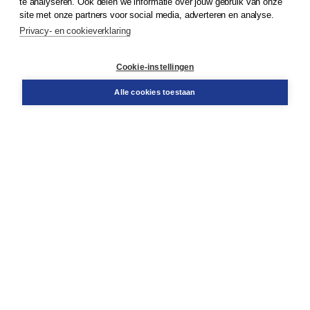
te analyseren. Ook delen we informatie over jouw gebruik van onze
Klantenservice
site met onze partners voor social media, adverteren en analyse.
Service & informatie
Privacy- en cookieverklaring
Contact
Retourneren
Docentenservice
Cookie-instellingen
Snel bestellen
Teamviewer
Alle cookies toestaan
Boom voor jou
Voor de boekhandel
Voor de pers
Publiceren bij Boom
Werken bij Boom & Vacatures
Over Boom
Wat ons drijft
Onze historie
Onze auteurs
Onze organisatie
Duurzaam ondernemen