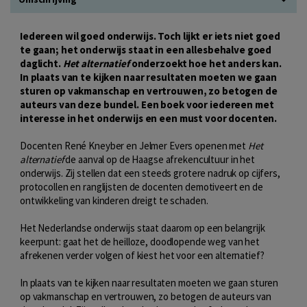
Iedereen wil goed onderwijs. Toch lijkt er iets niet goed
te gaan; het onderwijs staat in een allesbehalve goed
daglicht.
Het alternatief
onderzoekt hoe het anders kan.
In plaats van te kijken naar resultaten moeten we gaan
sturen op vakmanschap en vertrouwen, zo betogen de
auteurs van deze bundel. Een boek voor iedereen met
interesse in het onderwijs en een must voor docenten.
Docenten René Kneyber en Jelmer Evers openen met
Het
alternatief
de aanval op de Haagse afrekencultuur in het
onderwijs. Zij stellen dat een steeds grotere nadruk op cijfers,
protocollen en ranglijsten de docenten demotiveert en de
ontwikkeling van kinderen dreigt te schaden.
Het Nederlandse onderwijs staat daarom op een belangrijk
keerpunt: gaat het de heilloze, doodlopende weg van het
afrekenen verder volgen of kiest het voor een alternatief?
In plaats van te kijken naar resultaten moeten we gaan sturen
op vakmanschap en vertrouwen, zo betogen de auteurs van